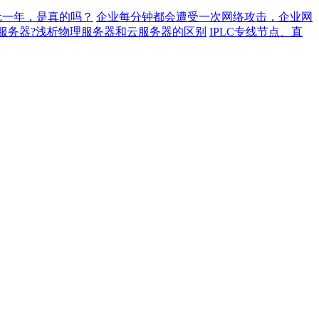
元一年，是真的吗？
企业每分钟都会遭受一次网络攻击，企业网
服务器?浅析物理服务器和云服务器的区别
IPLC专线节点、直