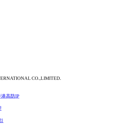
TERNATIONAL CO.,LIMITED.
港高防IP
理
引