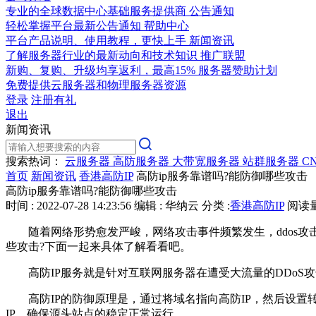
专业的全球数据中心基础服务提供商
公告通知
轻松掌握平台最新公告通知
帮助中心
平台产品说明、使用教程，更快上手
新闻资讯
了解服务器行业的最新动向和技术知识
推广联盟
新购、复购、升级均享返利，最高15%
服务器赞助计划
免费提供云服务器和物理服务器资源
登录
注册有礼
退出
新闻资讯
搜索热词：
云服务器
高防服务器
大带宽服务器
站群服务器
C
首页
新闻资讯
香港高防IP
高防ip服务靠谱吗?能防御哪些攻击
高防ip服务靠谱吗?能防御哪些攻击
时间 : 2022-07-28 14:23:56
编辑 : 华纳云
分类 :
香港高防IP
阅读量 
随着网络形势愈发严峻，网络攻击事件频繁发生，ddos攻击
些攻击?下面一起来具体了解看看吧。
高防IP服务就是针对互联网服务器在遭受大流量的DDoS攻
高防IP的防御原理是，通过将域名指向高防IP，然后设置转
IP，确保源头站点的稳定正常运行。