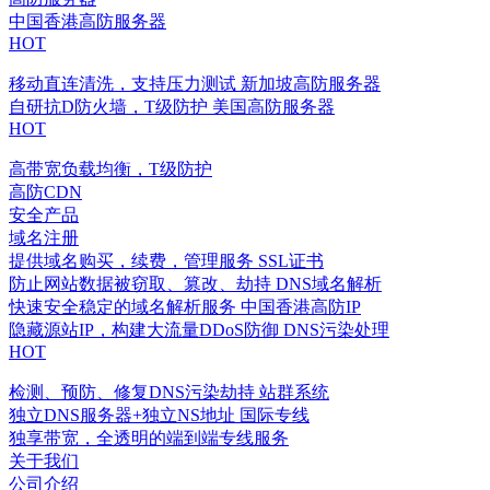
中国香港高防服务器
HOT
移动直连清洗，支持压力测试
新加坡高防服务器
自研抗D防火墙，T级防护
美国高防服务器
HOT
高带宽负载均衡，T级防护
高防CDN
安全产品
域名注册
提供域名购买，续费，管理服务
SSL证书
防止网站数据被窃取、篡改、劫持
DNS域名解析
快速安全稳定的域名解析服务
中国香港高防IP
隐藏源站IP，构建大流量DDoS防御
DNS污染处理
HOT
检测、预防、修复DNS污染劫持
站群系统
独立DNS服务器+独立NS地址
国际专线
独享带宽，全透明的端到端专线服务
关于我们
公司介绍