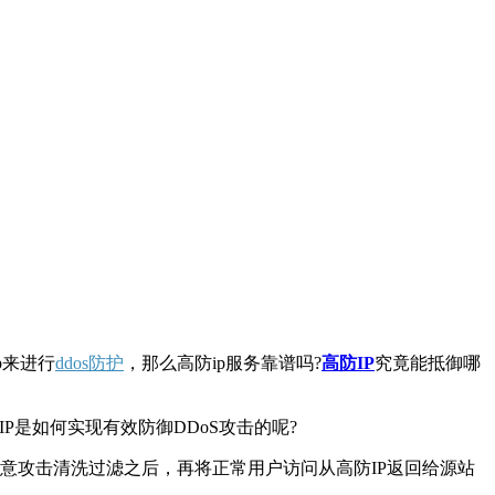
p来进行
ddos防护
，那么高防ip服务靠谱吗?
高防IP
究竟能抵御哪
是如何实现有效防御DDoS攻击的呢?
恶意攻击清洗过滤之后，再将正常用户访问从高防IP返回给源站