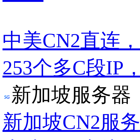
中美CN2直连
253个多C段IP
新加坡服务器
新加坡CN2服