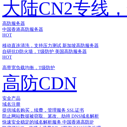
大陆CN2专线
高防服务器
中国香港高防服务器
HOT
移动直连清洗，支持压力测试
新加坡高防服务器
自研抗D防火墙，T级防护
美国高防服务器
HOT
高带宽负载均衡，T级防护
高防CDN
安全产品
域名注册
提供域名购买，续费，管理服务
SSL证书
防止网站数据被窃取、篡改、劫持
DNS域名解析
快速安全稳定的域名解析服务
中国香港高防IP