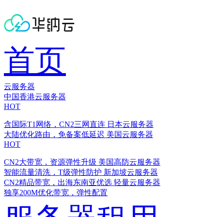
首页
云服务器
中国香港云服务器
HOT
含国际T1网络，CN2三网直连
日本云服务器
大陆优化路由，免备案低延迟
美国云服务器
HOT
CN2大带宽，资源弹性升级
美国高防云服务器
智能流量清洗，T级弹性防护
新加坡云服务器
CN2精品带宽，出海东南亚优选
轻量云服务器
独享200M优化带宽，弹性配置