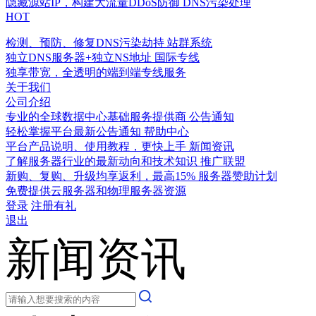
隐藏源站IP，构建大流量DDoS防御
DNS污染处理
HOT
检测、预防、修复DNS污染劫持
站群系统
独立DNS服务器+独立NS地址
国际专线
独享带宽，全透明的端到端专线服务
关于我们
公司介绍
专业的全球数据中心基础服务提供商
公告通知
轻松掌握平台最新公告通知
帮助中心
平台产品说明、使用教程，更快上手
新闻资讯
了解服务器行业的最新动向和技术知识
推广联盟
新购、复购、升级均享返利，最高15%
服务器赞助计划
免费提供云服务器和物理服务器资源
登录
注册有礼
退出
新闻资讯