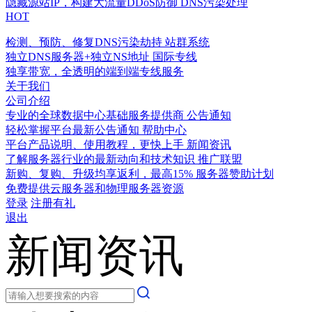
隐藏源站IP，构建大流量DDoS防御
DNS污染处理
HOT
检测、预防、修复DNS污染劫持
站群系统
独立DNS服务器+独立NS地址
国际专线
独享带宽，全透明的端到端专线服务
关于我们
公司介绍
专业的全球数据中心基础服务提供商
公告通知
轻松掌握平台最新公告通知
帮助中心
平台产品说明、使用教程，更快上手
新闻资讯
了解服务器行业的最新动向和技术知识
推广联盟
新购、复购、升级均享返利，最高15%
服务器赞助计划
免费提供云服务器和物理服务器资源
登录
注册有礼
退出
新闻资讯