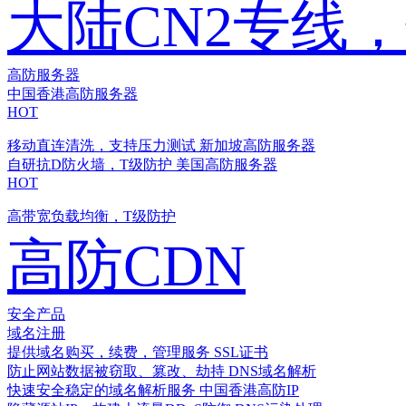
大陆CN2专线
高防服务器
中国香港高防服务器
HOT
移动直连清洗，支持压力测试
新加坡高防服务器
自研抗D防火墙，T级防护
美国高防服务器
HOT
高带宽负载均衡，T级防护
高防CDN
安全产品
域名注册
提供域名购买，续费，管理服务
SSL证书
防止网站数据被窃取、篡改、劫持
DNS域名解析
快速安全稳定的域名解析服务
中国香港高防IP