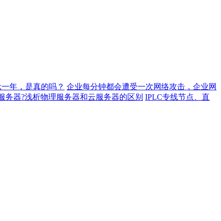
元一年，是真的吗？
企业每分钟都会遭受一次网络攻击，企业网
服务器?浅析物理服务器和云服务器的区别
IPLC专线节点、直