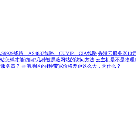
929线路、AS4837线路、CUVIP、CIA线路
香港云服务器10
站怎样才能访问?几种被屏蔽网站的访问方法
云主机是不是物理
转服务器？
香港地区的4种带宽价格差距这么大，为什么？