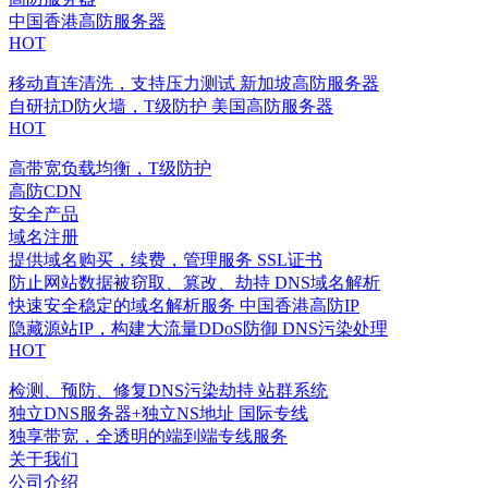
中国香港高防服务器
HOT
移动直连清洗，支持压力测试
新加坡高防服务器
自研抗D防火墙，T级防护
美国高防服务器
HOT
高带宽负载均衡，T级防护
高防CDN
安全产品
域名注册
提供域名购买，续费，管理服务
SSL证书
防止网站数据被窃取、篡改、劫持
DNS域名解析
快速安全稳定的域名解析服务
中国香港高防IP
隐藏源站IP，构建大流量DDoS防御
DNS污染处理
HOT
检测、预防、修复DNS污染劫持
站群系统
独立DNS服务器+独立NS地址
国际专线
独享带宽，全透明的端到端专线服务
关于我们
公司介绍