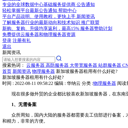
专业的全球数据中心基础服务提供商
公告通知
轻松掌握平台最新公告通知
帮助中心
平台产品说明、使用教程，更快上手
新闻资讯
了解服务器行业的最新动向和技术知识
推广联盟
新购、复购、升级均享返利，最高15%
服务器赞助计划
免费提供云服务器和物理服务器资源
登录
注册有礼
退出
新闻资讯
搜索热词：
云服务器
高防服务器
大带宽服务器
站群服务器
C
首页
新闻资讯
物理服务器
新加坡服务器租用有什么好处?
新加坡服务器租用有什么好处?
时间 : 2022-08-11 09:58:22
编辑 : 华纳云
分类 :
物理服务器
阅读量 
现在很多做外贸的企业都比较喜欢新加坡服务器，在东南
1、无需备案
众所周知，国内大陆的服务器都需要去工信部进行备案，
和精力，非常的方便。