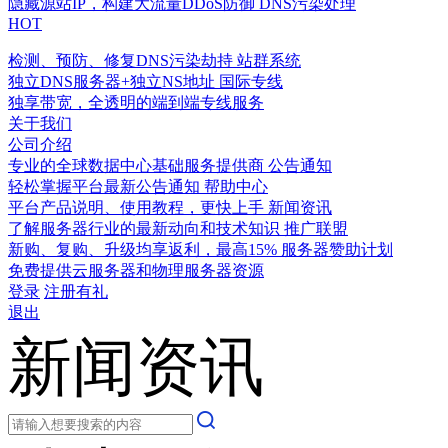
隐藏源站IP，构建大流量DDoS防御
DNS污染处理
HOT
检测、预防、修复DNS污染劫持
站群系统
独立DNS服务器+独立NS地址
国际专线
独享带宽，全透明的端到端专线服务
关于我们
公司介绍
专业的全球数据中心基础服务提供商
公告通知
轻松掌握平台最新公告通知
帮助中心
平台产品说明、使用教程，更快上手
新闻资讯
了解服务器行业的最新动向和技术知识
推广联盟
新购、复购、升级均享返利，最高15%
服务器赞助计划
免费提供云服务器和物理服务器资源
登录
注册有礼
退出
新闻资讯