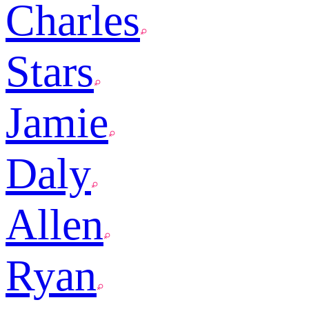
Charles
Stars
Jamie
Daly
Allen
Ryan