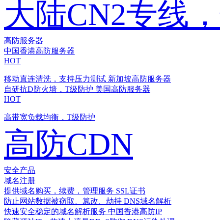
大陆CN2专线
高防服务器
中国香港高防服务器
HOT
移动直连清洗，支持压力测试
新加坡高防服务器
自研抗D防火墙，T级防护
美国高防服务器
HOT
高带宽负载均衡，T级防护
高防CDN
安全产品
域名注册
提供域名购买，续费，管理服务
SSL证书
防止网站数据被窃取、篡改、劫持
DNS域名解析
快速安全稳定的域名解析服务
中国香港高防IP