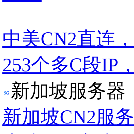
中美CN2直连
253个多C段IP
新加坡服务器
新加坡CN2服