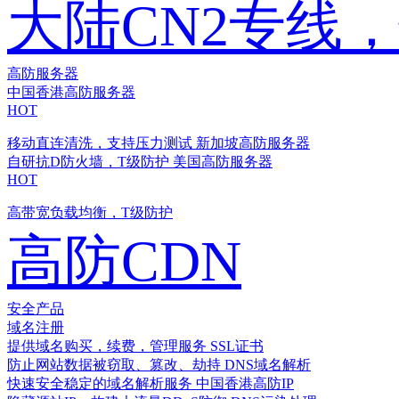
大陆CN2专线
高防服务器
中国香港高防服务器
HOT
移动直连清洗，支持压力测试
新加坡高防服务器
自研抗D防火墙，T级防护
美国高防服务器
HOT
高带宽负载均衡，T级防护
高防CDN
安全产品
域名注册
提供域名购买，续费，管理服务
SSL证书
防止网站数据被窃取、篡改、劫持
DNS域名解析
快速安全稳定的域名解析服务
中国香港高防IP