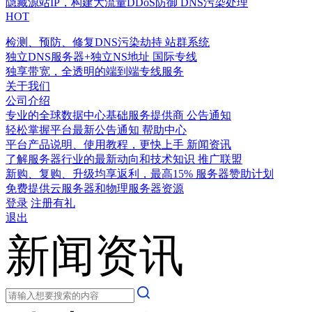
隐藏源站IP，构建大流量DDoS防御
DNS污染处理
HOT
检测、预防、修复DNS污染劫持
站群系统
独立DNS服务器+独立NS地址
国际专线
独享带宽，全透明的端到端专线服务
关于我们
公司介绍
专业的全球数据中心基础服务提供商
公告通知
轻松掌握平台最新公告通知
帮助中心
平台产品说明、使用教程，更快上手
新闻资讯
了解服务器行业的最新动向和技术知识
推广联盟
新购、复购、升级均享返利，最高15%
服务器赞助计划
免费提供云服务器和物理服务器资源
登录
注册有礼
退出
新闻资讯