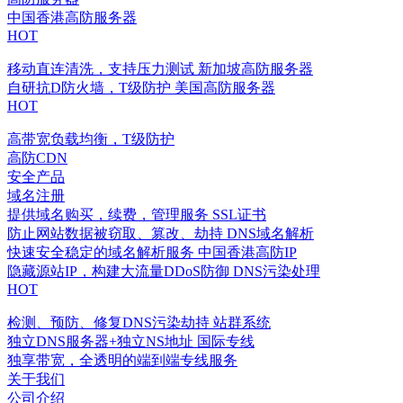
中国香港高防服务器
HOT
移动直连清洗，支持压力测试
新加坡高防服务器
自研抗D防火墙，T级防护
美国高防服务器
HOT
高带宽负载均衡，T级防护
高防CDN
安全产品
域名注册
提供域名购买，续费，管理服务
SSL证书
防止网站数据被窃取、篡改、劫持
DNS域名解析
快速安全稳定的域名解析服务
中国香港高防IP
隐藏源站IP，构建大流量DDoS防御
DNS污染处理
HOT
检测、预防、修复DNS污染劫持
站群系统
独立DNS服务器+独立NS地址
国际专线
独享带宽，全透明的端到端专线服务
关于我们
公司介绍