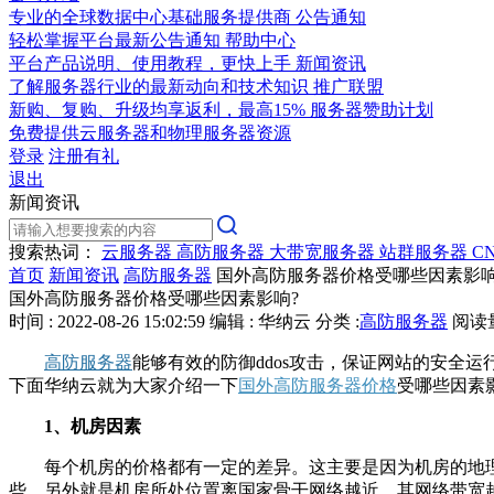
专业的全球数据中心基础服务提供商
公告通知
轻松掌握平台最新公告通知
帮助中心
平台产品说明、使用教程，更快上手
新闻资讯
了解服务器行业的最新动向和技术知识
推广联盟
新购、复购、升级均享返利，最高15%
服务器赞助计划
免费提供云服务器和物理服务器资源
登录
注册有礼
退出
新闻资讯
搜索热词：
云服务器
高防服务器
大带宽服务器
站群服务器
C
首页
新闻资讯
高防服务器
国外高防服务器价格受哪些因素影响
国外高防服务器价格受哪些因素影响?
时间 : 2022-08-26 15:02:59
编辑 : 华纳云
分类 :
高防服务器
阅读量 
高防服务器
能够有效的防御ddos攻击，保证网站的安全
下面华纳云就为大家介绍一下
国外高防服务器价格
受哪些因素
1、机房因素
每个机房的价格都有一定的差异。这主要是因为机房的地理
些。另外就是机房所处位置离国家骨干网络越近，其网络带宽