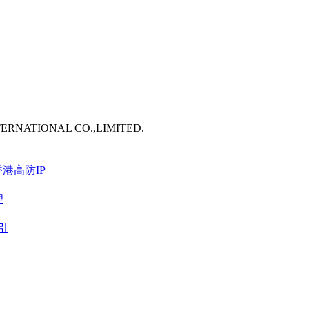
TERNATIONAL CO.,LIMITED.
港高防IP
理
引