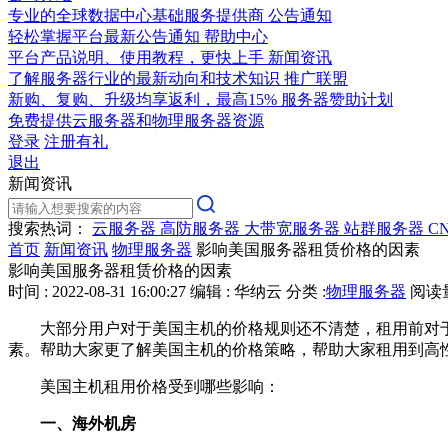
专业的全球数据中心基础服务提供商
公告通知
轻松掌握平台最新公告通知
帮助中心
平台产品说明、使用教程，更快上手
新闻资讯
了解服务器行业的最新动向和技术知识
推广联盟
新购、复购、升级均享返利，最高15%
服务器赞助计划
免费提供云服务器和物理服务器资源
登录
注册有礼
退出
新闻资讯
搜索热词：
云服务器
高防服务器
大带宽服务器
站群服务器
C
首页
新闻资讯
物理服务器
影响美国服务器租赁价格的因素
影响美国服务器租赁价格的因素
时间 : 2022-08-31 16:00:27
编辑 : 华纳云
分类 :
物理服务器
阅读量 
大部分用户对于美国主机的价格规则还不清楚，租用前对
素。帮助大家更了解美国主机的价格策略，帮助大家租用到高
美国主机租用价格受到哪些影响：
一、海外机房