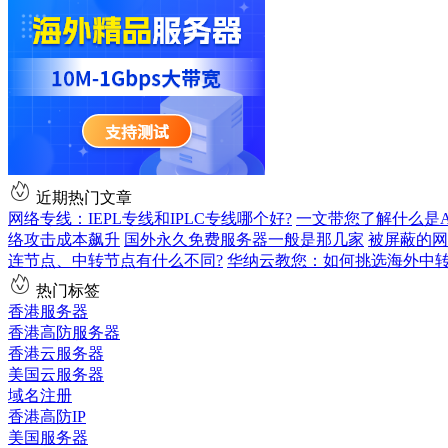
近期热门文章
网络专线：IEPL专线和IPLC专线哪个好?
一文带您了解什么是AS9
络攻击成本飙升
国外永久免费服务器一般是那几家
被屏蔽的网
连节点、中转节点有什么不同?
华纳云教您：如何挑选海外中
热门标签
香港服务器
香港高防服务器
香港云服务器
美国云服务器
域名注册
香港高防IP
美国服务器