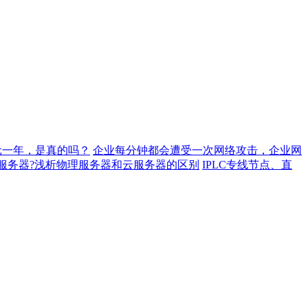
元一年，是真的吗？
企业每分钟都会遭受一次网络攻击，企业网
服务器?浅析物理服务器和云服务器的区别
IPLC专线节点、直