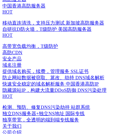
中国香港高防服务器
HOT
移动直连清洗，支持压力测试
新加坡高防服务器
自研抗D防火墙，T级防护
美国高防服务器
HOT
高带宽负载均衡，T级防护
高防CDN
安全产品
域名注册
提供域名购买，续费，管理服务
SSL证书
防止网站数据被窃取、篡改、劫持
DNS域名解析
快速安全稳定的域名解析服务
中国香港高防IP
隐藏源站IP，构建大流量DDoS防御
DNS污染处理
HOT
检测、预防、修复DNS污染劫持
站群系统
独立DNS服务器+独立NS地址
国际专线
独享带宽，全透明的端到端专线服务
关于我们
公司介绍