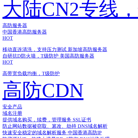
大陆CN2专线
高防服务器
中国香港高防服务器
HOT
移动直连清洗，支持压力测试
新加坡高防服务器
自研抗D防火墙，T级防护
美国高防服务器
HOT
高带宽负载均衡，T级防护
高防CDN
安全产品
域名注册
提供域名购买，续费，管理服务
SSL证书
防止网站数据被窃取、篡改、劫持
DNS域名解析
快速安全稳定的域名解析服务
中国香港高防IP