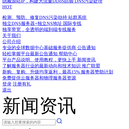
隐藏源站IP，构建大流量DDoS防御
DNS污染处理
HOT
检测、预防、修复DNS污染劫持
站群系统
独立DNS服务器+独立NS地址
国际专线
独享带宽，全透明的端到端专线服务
关于我们
公司介绍
专业的全球数据中心基础服务提供商
公告通知
轻松掌握平台最新公告通知
帮助中心
平台产品说明、使用教程，更快上手
新闻资讯
了解服务器行业的最新动向和技术知识
推广联盟
新购、复购、升级均享返利，最高15%
服务器赞助计划
免费提供云服务器和物理服务器资源
登录
注册有礼
退出
新闻资讯