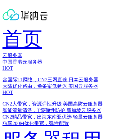
首页
云服务器
中国香港云服务器
HOT
含国际T1网络，CN2三网直连
日本云服务器
大陆优化路由，免备案低延迟
美国云服务器
HOT
CN2大带宽，资源弹性升级
美国高防云服务器
智能流量清洗，T级弹性防护
新加坡云服务器
CN2精品带宽，出海东南亚优选
轻量云服务器
独享200M优化带宽，弹性配置