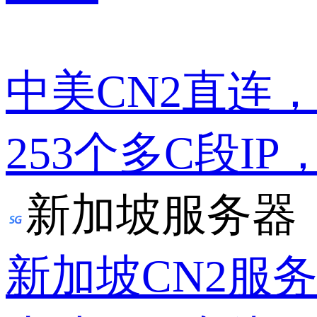
中美CN2直连
253个多C段IP
新加坡服务器
新加坡CN2服