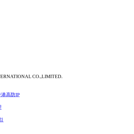
TERNATIONAL CO.,LIMITED.
港高防IP
理
引