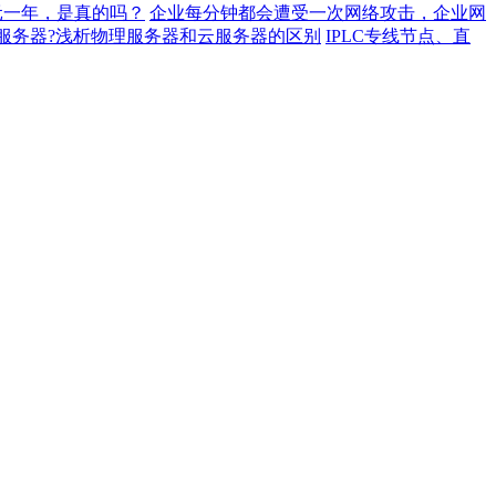
元一年，是真的吗？
企业每分钟都会遭受一次网络攻击，企业网
服务器?浅析物理服务器和云服务器的区别
IPLC专线节点、直