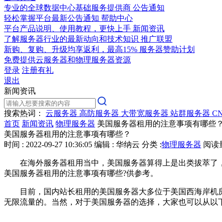
专业的全球数据中心基础服务提供商
公告通知
轻松掌握平台最新公告通知
帮助中心
平台产品说明、使用教程，更快上手
新闻资讯
了解服务器行业的最新动向和技术知识
推广联盟
新购、复购、升级均享返利，最高15%
服务器赞助计划
免费提供云服务器和物理服务器资源
登录
注册有礼
退出
新闻资讯
搜索热词：
云服务器
高防服务器
大带宽服务器
站群服务器
C
首页
新闻资讯
物理服务器
美国服务器租用的注意事项有哪些
美国服务器租用的注意事项有哪些？
时间 : 2022-09-27 10:36:05
编辑 : 华纳云
分类 :
物理服务器
阅读量 
在海外服务器租用当中，美国服务器算得上是出类拔萃了，
美国服务器租用的注意事项有哪些?供参考。
目前，国内站长租用的美国服务器大多位于美国西海岸机房，物
无限流量的。当然，对于美国服务器的选择，大家也可以从以