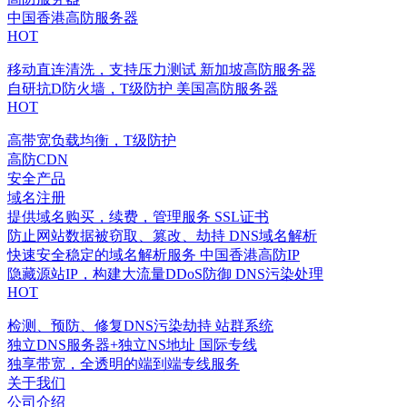
中国香港高防服务器
HOT
移动直连清洗，支持压力测试
新加坡高防服务器
自研抗D防火墙，T级防护
美国高防服务器
HOT
高带宽负载均衡，T级防护
高防CDN
安全产品
域名注册
提供域名购买，续费，管理服务
SSL证书
防止网站数据被窃取、篡改、劫持
DNS域名解析
快速安全稳定的域名解析服务
中国香港高防IP
隐藏源站IP，构建大流量DDoS防御
DNS污染处理
HOT
检测、预防、修复DNS污染劫持
站群系统
独立DNS服务器+独立NS地址
国际专线
独享带宽，全透明的端到端专线服务
关于我们
公司介绍