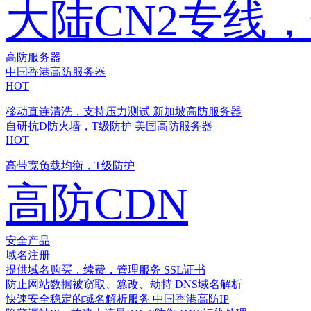
大陆CN2专线
高防服务器
中国香港高防服务器
HOT
移动直连清洗，支持压力测试
新加坡高防服务器
自研抗D防火墙，T级防护
美国高防服务器
HOT
高带宽负载均衡，T级防护
高防CDN
安全产品
域名注册
提供域名购买，续费，管理服务
SSL证书
防止网站数据被窃取、篡改、劫持
DNS域名解析
快速安全稳定的域名解析服务
中国香港高防IP