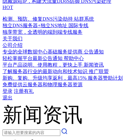
隐藏源站IP，构建大流量DDoS防御
DNS污染处理
HOT
检测、预防、修复DNS污染劫持
站群系统
独立DNS服务器+独立NS地址
国际专线
独享带宽，全透明的端到端专线服务
关于我们
公司介绍
专业的全球数据中心基础服务提供商
公告通知
轻松掌握平台最新公告通知
帮助中心
平台产品说明、使用教程，更快上手
新闻资讯
了解服务器行业的最新动向和技术知识
推广联盟
新购、复购、升级均享返利，最高15%
服务器赞助计划
免费提供云服务器和物理服务器资源
登录
注册有礼
退出
新闻资讯