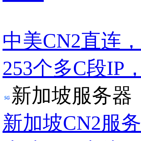
中美CN2直连
253个多C段IP
新加坡服务器
新加坡CN2服