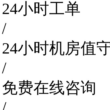
24小时工单
/
24小时机房值
/
免费在线咨询
/