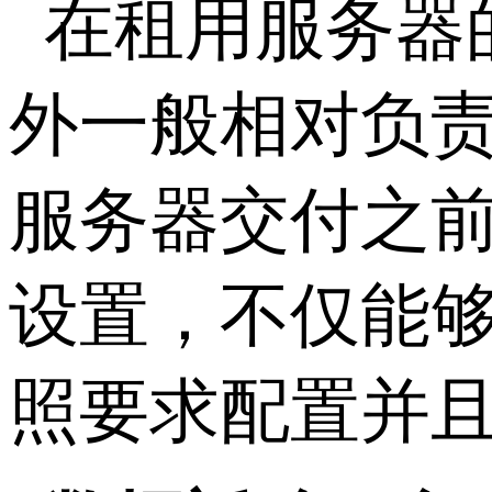
在租用服务器
外一般相对负
服务器交付之
设置，不仅能
照要求配置并