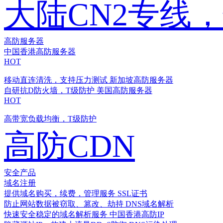
大陆CN2专线
高防服务器
中国香港高防服务器
HOT
移动直连清洗，支持压力测试
新加坡高防服务器
自研抗D防火墙，T级防护
美国高防服务器
HOT
高带宽负载均衡，T级防护
高防CDN
安全产品
域名注册
提供域名购买，续费，管理服务
SSL证书
防止网站数据被窃取、篡改、劫持
DNS域名解析
快速安全稳定的域名解析服务
中国香港高防IP