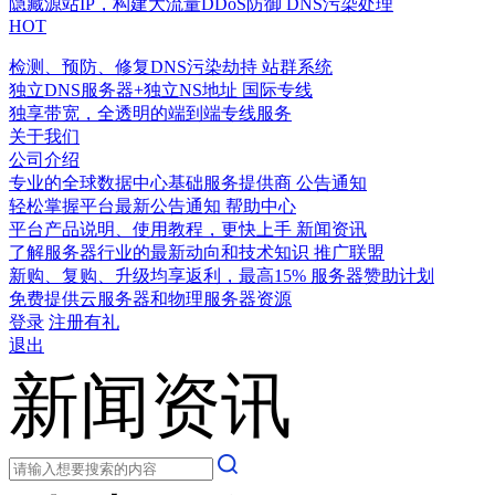
隐藏源站IP，构建大流量DDoS防御
DNS污染处理
HOT
检测、预防、修复DNS污染劫持
站群系统
独立DNS服务器+独立NS地址
国际专线
独享带宽，全透明的端到端专线服务
关于我们
公司介绍
专业的全球数据中心基础服务提供商
公告通知
轻松掌握平台最新公告通知
帮助中心
平台产品说明、使用教程，更快上手
新闻资讯
了解服务器行业的最新动向和技术知识
推广联盟
新购、复购、升级均享返利，最高15%
服务器赞助计划
免费提供云服务器和物理服务器资源
登录
注册有礼
退出
新闻资讯