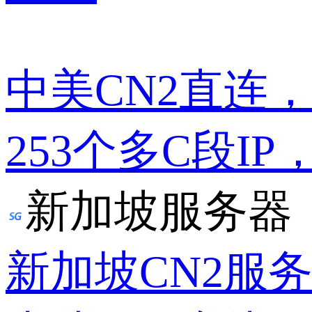
中美CN2直连
253个多C段IP
新加坡服务器
新加坡CN2服