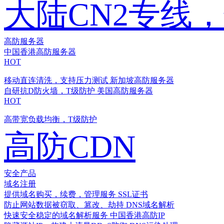
大陆CN2专线
高防服务器
中国香港高防服务器
HOT
移动直连清洗，支持压力测试
新加坡高防服务器
自研抗D防火墙，T级防护
美国高防服务器
HOT
高带宽负载均衡，T级防护
高防CDN
安全产品
域名注册
提供域名购买，续费，管理服务
SSL证书
防止网站数据被窃取、篡改、劫持
DNS域名解析
快速安全稳定的域名解析服务
中国香港高防IP