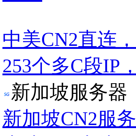
中美CN2直连
253个多C段IP
新加坡服务器
新加坡CN2服