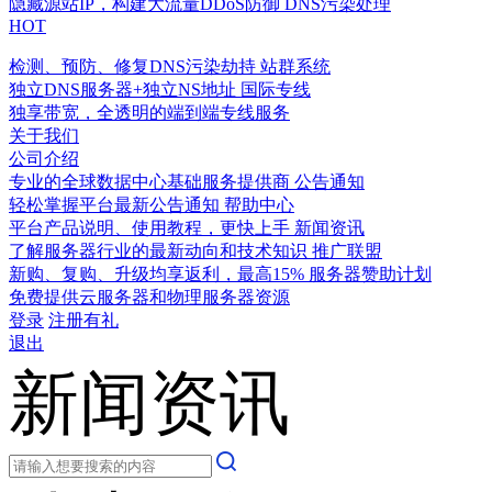
隐藏源站IP，构建大流量DDoS防御
DNS污染处理
HOT
检测、预防、修复DNS污染劫持
站群系统
独立DNS服务器+独立NS地址
国际专线
独享带宽，全透明的端到端专线服务
关于我们
公司介绍
专业的全球数据中心基础服务提供商
公告通知
轻松掌握平台最新公告通知
帮助中心
平台产品说明、使用教程，更快上手
新闻资讯
了解服务器行业的最新动向和技术知识
推广联盟
新购、复购、升级均享返利，最高15%
服务器赞助计划
免费提供云服务器和物理服务器资源
登录
注册有礼
退出
新闻资讯