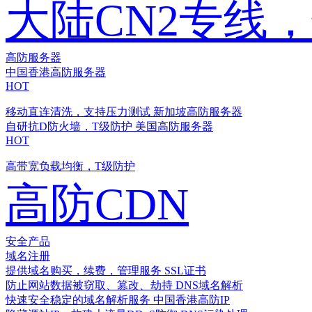
大陆CN2专线
高防服务器
中国香港高防服务器
HOT
移动直连清洗，支持压力测试
新加坡高防服务器
自研抗D防火墙，T级防护
美国高防服务器
HOT
高带宽负载均衡，T级防护
高防CDN
安全产品
域名注册
提供域名购买，续费，管理服务
SSL证书
防止网站数据被窃取、篡改、劫持
DNS域名解析
快速安全稳定的域名解析服务
中国香港高防IP