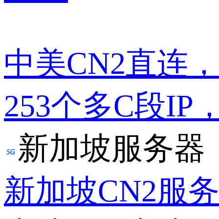
中美CN2直连
253个多C段IP
新加坡服务器
新加坡CN2服