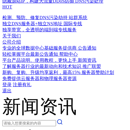
隐藏源站IP，构建大流量DDoS防御
DNS污染处理
HOT
检测、预防、修复DNS污染劫持
站群系统
独立DNS服务器+独立NS地址
国际专线
独享带宽，全透明的端到端专线服务
关于我们
公司介绍
专业的全球数据中心基础服务提供商
公告通知
轻松掌握平台最新公告通知
帮助中心
平台产品说明、使用教程，更快上手
新闻资讯
了解服务器行业的最新动向和技术知识
推广联盟
新购、复购、升级均享返利，最高15%
服务器赞助计划
免费提供云服务器和物理服务器资源
登录
注册有礼
退出
新闻资讯