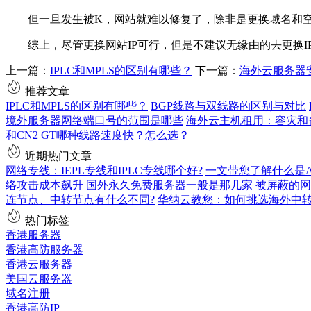
但一旦发生被K，网站就难以修复了，除非是更换域名和空间
综上，尽管更换网站IP可行，但是不建议无缘由的去更换IP
上一篇：
IPLC和MPLS的区别有哪些？
下一篇：
海外云服务器
推荐文章
IPLC和MPLS的区别有哪些？
BGP线路与双线路的区别与对比
境外服务器网络端口号的范围是哪些
海外云主机租用：容灾和
和CN2 GT哪种线路速度快？怎么选？
近期热门文章
网络专线：IEPL专线和IPLC专线哪个好?
一文带您了解什么是AS9
络攻击成本飙升
国外永久免费服务器一般是那几家
被屏蔽的网
连节点、中转节点有什么不同?
华纳云教您：如何挑选海外中
热门标签
香港服务器
香港高防服务器
香港云服务器
美国云服务器
域名注册
香港高防IP