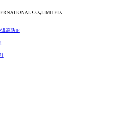
TERNATIONAL CO.,LIMITED.
港高防IP
理
引