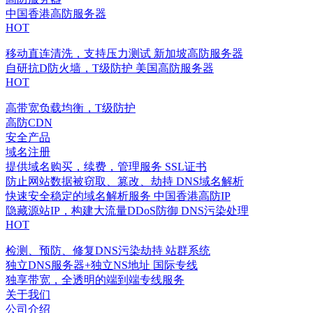
中国香港高防服务器
HOT
移动直连清洗，支持压力测试
新加坡高防服务器
自研抗D防火墙，T级防护
美国高防服务器
HOT
高带宽负载均衡，T级防护
高防CDN
安全产品
域名注册
提供域名购买，续费，管理服务
SSL证书
防止网站数据被窃取、篡改、劫持
DNS域名解析
快速安全稳定的域名解析服务
中国香港高防IP
隐藏源站IP，构建大流量DDoS防御
DNS污染处理
HOT
检测、预防、修复DNS污染劫持
站群系统
独立DNS服务器+独立NS地址
国际专线
独享带宽，全透明的端到端专线服务
关于我们
公司介绍