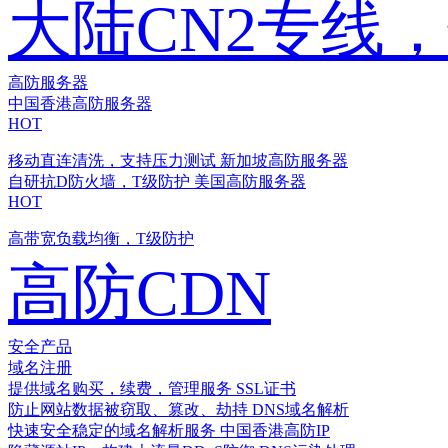
大陆CN2专线
高防服务器
中国香港高防服务器
HOT
移动直连清洗，支持压力测试
新加坡高防服务器
自研抗D防火墙，T级防护
美国高防服务器
HOT
高带宽负载均衡，T级防护
高防CDN
安全产品
域名注册
提供域名购买，续费，管理服务
SSL证书
防止网站数据被窃取、篡改、劫持
DNS域名解析
快速安全稳定的域名解析服务
中国香港高防IP