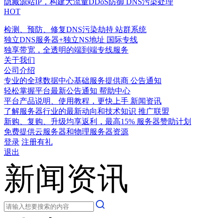
隐藏源站IP，构建大流量DDoS防御
DNS污染处理
HOT
检测、预防、修复DNS污染劫持
站群系统
独立DNS服务器+独立NS地址
国际专线
独享带宽，全透明的端到端专线服务
关于我们
公司介绍
专业的全球数据中心基础服务提供商
公告通知
轻松掌握平台最新公告通知
帮助中心
平台产品说明、使用教程，更快上手
新闻资讯
了解服务器行业的最新动向和技术知识
推广联盟
新购、复购、升级均享返利，最高15%
服务器赞助计划
免费提供云服务器和物理服务器资源
登录
注册有礼
退出
新闻资讯