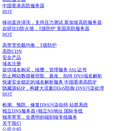
中国香港高防服务器
HOT
移动直连清洗，支持压力测试
新加坡高防服务器
自研抗D防火墙，T级防护
美国高防服务器
HOT
高带宽负载均衡，T级防护
高防CDN
安全产品
域名注册
提供域名购买，续费，管理服务
SSL证书
防止网站数据被窃取、篡改、劫持
DNS域名解析
快速安全稳定的域名解析服务
中国香港高防IP
隐藏源站IP，构建大流量DDoS防御
DNS污染处理
HOT
检测、预防、修复DNS污染劫持
站群系统
独立DNS服务器+独立NS地址
国际专线
独享带宽，全透明的端到端专线服务
关于我们
公司介绍