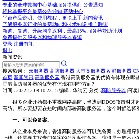
专业的全球数据中心基础服务提供商
公告通知
轻松掌握平台最新公告通知
帮助中心
平台产品说明、使用教程，更快上手
新闻资讯
了解服务器行业的最新动向和技术知识
推广联盟
新购、复购、升级均享返利，最高15%
服务器赞助计划
免费提供云服务器和物理服务器资源
登录
注册有礼
退出
新闻资讯
搜索热词：
云服务器
高防服务器
大带宽服务器
站群服务器
C
首页
新闻资讯
高防服务器
香港高防服务器的优势有体现在哪些
香港高防服务器的优势有体现在哪些方面?
时间 : 2022-12-08 10:22:15
编辑 : 华纳云
分类 :
高防服务器
阅读量 
很多企业开始都不重视网络高防，当遭到DDOS攻击时才赶
高防。所以要想要在短时间内部署高防服务器，这个时候选择
一、可以免备案。
从企业本身来说，香港高防服务器可以免备案，办理程序简
上线，还需要去找专门备案的公司帮忙备案，这也是一笔不小