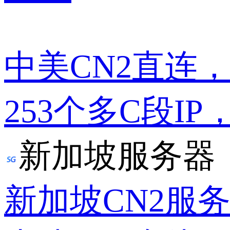
中美CN2直连
253个多C段IP
新加坡服务器
新加坡CN2服