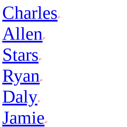
Charles
Allen
Stars
Ryan
Daly
Jamie