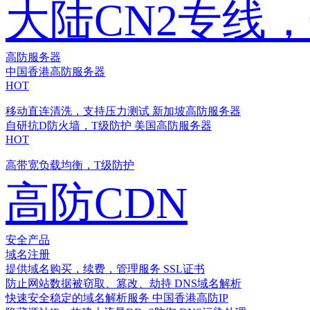
大陆CN2专线
高防服务器
中国香港高防服务器
HOT
移动直连清洗，支持压力测试
新加坡高防服务器
自研抗D防火墙，T级防护
美国高防服务器
HOT
高带宽负载均衡，T级防护
高防CDN
安全产品
域名注册
提供域名购买，续费，管理服务
SSL证书
防止网站数据被窃取、篡改、劫持
DNS域名解析
快速安全稳定的域名解析服务
中国香港高防IP