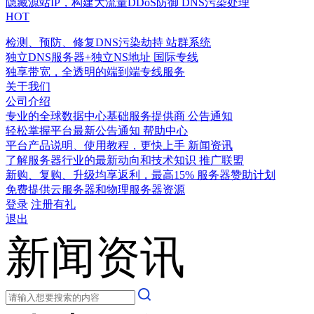
隐藏源站IP，构建大流量DDoS防御
DNS污染处理
HOT
检测、预防、修复DNS污染劫持
站群系统
独立DNS服务器+独立NS地址
国际专线
独享带宽，全透明的端到端专线服务
关于我们
公司介绍
专业的全球数据中心基础服务提供商
公告通知
轻松掌握平台最新公告通知
帮助中心
平台产品说明、使用教程，更快上手
新闻资讯
了解服务器行业的最新动向和技术知识
推广联盟
新购、复购、升级均享返利，最高15%
服务器赞助计划
免费提供云服务器和物理服务器资源
登录
注册有礼
退出
新闻资讯