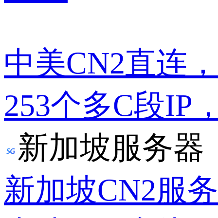
中美CN2直连
253个多C段IP
新加坡服务器
新加坡CN2服