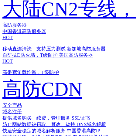
大陆CN2专线
高防服务器
中国香港高防服务器
HOT
移动直连清洗，支持压力测试
新加坡高防服务器
自研抗D防火墙，T级防护
美国高防服务器
HOT
高带宽负载均衡，T级防护
高防CDN
安全产品
域名注册
提供域名购买，续费，管理服务
SSL证书
防止网站数据被窃取、篡改、劫持
DNS域名解析
快速安全稳定的域名解析服务
中国香港高防IP