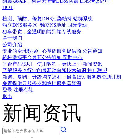
隐藏源站IP，构建大流量DDoS防御
DNS污染处理
HOT
检测、预防、修复DNS污染劫持
站群系统
独立DNS服务器+独立NS地址
国际专线
独享带宽，全透明的端到端专线服务
关于我们
公司介绍
专业的全球数据中心基础服务提供商
公告通知
轻松掌握平台最新公告通知
帮助中心
平台产品说明、使用教程，更快上手
新闻资讯
了解服务器行业的最新动向和技术知识
推广联盟
新购、复购、升级均享返利，最高15%
服务器赞助计划
免费提供云服务器和物理服务器资源
登录
注册有礼
退出
新闻资讯