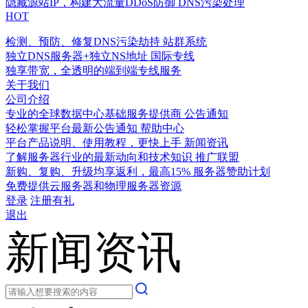
隐藏源站IP，构建大流量DDoS防御
DNS污染处理
HOT
检测、预防、修复DNS污染劫持
站群系统
独立DNS服务器+独立NS地址
国际专线
独享带宽，全透明的端到端专线服务
关于我们
公司介绍
专业的全球数据中心基础服务提供商
公告通知
轻松掌握平台最新公告通知
帮助中心
平台产品说明、使用教程，更快上手
新闻资讯
了解服务器行业的最新动向和技术知识
推广联盟
新购、复购、升级均享返利，最高15%
服务器赞助计划
免费提供云服务器和物理服务器资源
登录
注册有礼
退出
新闻资讯