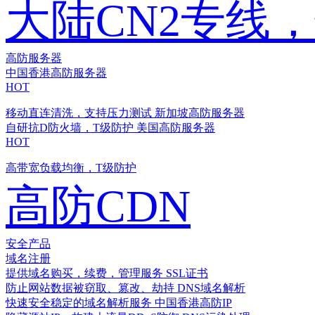
大陆CN2专线
高防服务器
中国香港高防服务器
HOT
移动直连清洗，支持压力测试
新加坡高防服务器
自研抗D防火墙，T级防护
美国高防服务器
HOT
高带宽负载均衡，T级防护
高防CDN
安全产品
域名注册
提供域名购买，续费，管理服务
SSL证书
防止网站数据被窃取、篡改、劫持
DNS域名解析
快速安全稳定的域名解析服务
中国香港高防IP