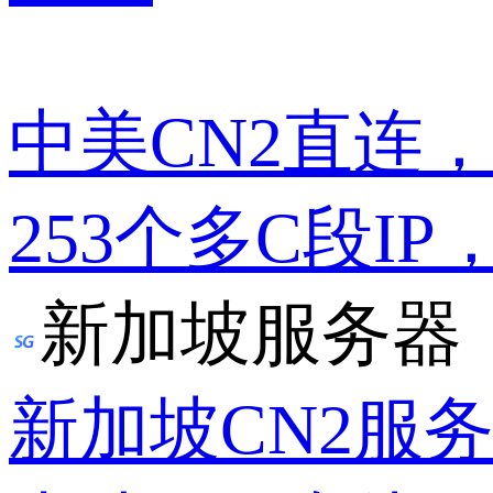
中美CN2直连
253个多C段IP
新加坡服务器
新加坡CN2服