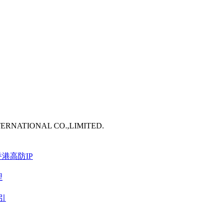
TERNATIONAL CO.,LIMITED.
港高防IP
理
引