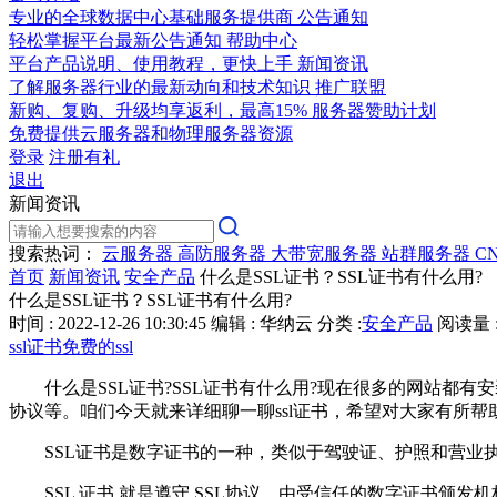
专业的全球数据中心基础服务提供商
公告通知
轻松掌握平台最新公告通知
帮助中心
平台产品说明、使用教程，更快上手
新闻资讯
了解服务器行业的最新动向和技术知识
推广联盟
新购、复购、升级均享返利，最高15%
服务器赞助计划
免费提供云服务器和物理服务器资源
登录
注册有礼
退出
新闻资讯
搜索热词：
云服务器
高防服务器
大带宽服务器
站群服务器
C
首页
新闻资讯
安全产品
什么是SSL证书？SSL证书有什么用?
什么是SSL证书？SSL证书有什么用?
时间 : 2022-12-26 10:30:45
编辑 : 华纳云
分类 :
安全产品
阅读量 :
ssl证书免费的ssl
什么是SSL证书?SSL证书有什么用?现在很多的网站都有安
协议等。咱们今天就来详细聊一聊ssl证书，希望对大家有所帮
SSL证书是数字证书的一种，类似于驾驶证、护照和营业执
SSL 证书 就是遵守 SSL协议，由受信任的数字证书颁发