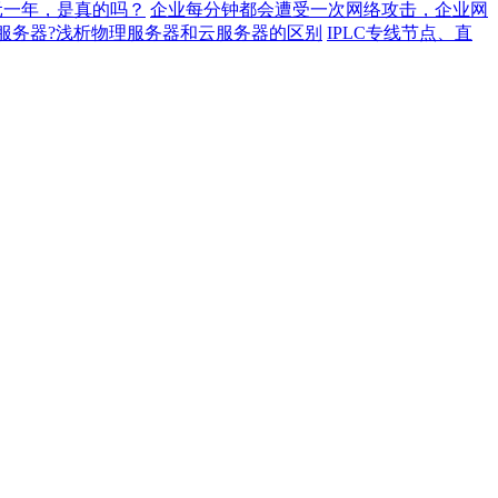
元一年，是真的吗？
企业每分钟都会遭受一次网络攻击，企业网
服务器?浅析物理服务器和云服务器的区别
IPLC专线节点、直