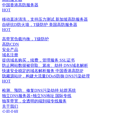
中国香港高防服务器
HOT
移动直连清洗，支持压力测试
新加坡高防服务器
自研抗D防火墙，T级防护
美国高防服务器
HOT
高带宽负载均衡，T级防护
高防CDN
安全产品
域名注册
提供域名购买，续费，管理服务
SSL证书
防止网站数据被窃取、篡改、劫持
DNS域名解析
快速安全稳定的域名解析服务
中国香港高防IP
隐藏源站IP，构建大流量DDoS防御
DNS污染处理
HOT
检测、预防、修复DNS污染劫持
站群系统
独立DNS服务器+独立NS地址
国际专线
独享带宽，全透明的端到端专线服务
关于我们
公司介绍