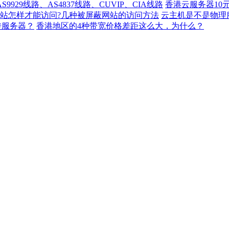
929线路、AS4837线路、CUVIP、CIA线路
香港云服务器10
站怎样才能访问?几种被屏蔽网站的访问方法
云主机是不是物理
转服务器？
香港地区的4种带宽价格差距这么大，为什么？