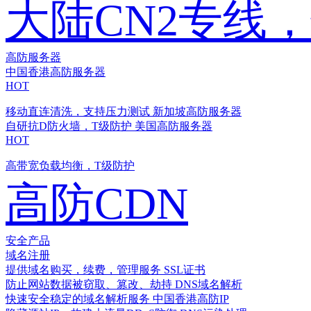
大陆CN2专线
高防服务器
中国香港高防服务器
HOT
移动直连清洗，支持压力测试
新加坡高防服务器
自研抗D防火墙，T级防护
美国高防服务器
HOT
高带宽负载均衡，T级防护
高防CDN
安全产品
域名注册
提供域名购买，续费，管理服务
SSL证书
防止网站数据被窃取、篡改、劫持
DNS域名解析
快速安全稳定的域名解析服务
中国香港高防IP