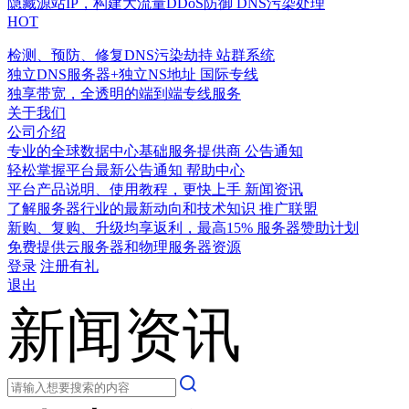
隐藏源站IP，构建大流量DDoS防御
DNS污染处理
HOT
检测、预防、修复DNS污染劫持
站群系统
独立DNS服务器+独立NS地址
国际专线
独享带宽，全透明的端到端专线服务
关于我们
公司介绍
专业的全球数据中心基础服务提供商
公告通知
轻松掌握平台最新公告通知
帮助中心
平台产品说明、使用教程，更快上手
新闻资讯
了解服务器行业的最新动向和技术知识
推广联盟
新购、复购、升级均享返利，最高15%
服务器赞助计划
免费提供云服务器和物理服务器资源
登录
注册有礼
退出
新闻资讯