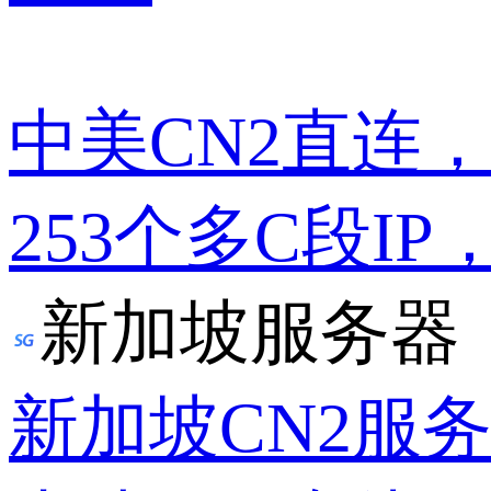
中美CN2直连
253个多C段IP
新加坡服务器
新加坡CN2服