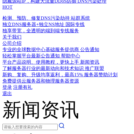
隐藏源站IP，构建大流量DDoS防御
DNS污染处理
HOT
检测、预防、修复DNS污染劫持
站群系统
独立DNS服务器+独立NS地址
国际专线
独享带宽，全透明的端到端专线服务
关于我们
公司介绍
专业的全球数据中心基础服务提供商
公告通知
轻松掌握平台最新公告通知
帮助中心
平台产品说明、使用教程，更快上手
新闻资讯
了解服务器行业的最新动向和技术知识
推广联盟
新购、复购、升级均享返利，最高15%
服务器赞助计划
免费提供云服务器和物理服务器资源
登录
注册有礼
退出
新闻资讯