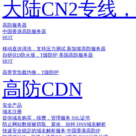
大陆CN2专线
高防服务器
中国香港高防服务器
HOT
移动直连清洗，支持压力测试
新加坡高防服务器
自研抗D防火墙，T级防护
美国高防服务器
HOT
高带宽负载均衡，T级防护
高防CDN
安全产品
域名注册
提供域名购买，续费，管理服务
SSL证书
防止网站数据被窃取、篡改、劫持
DNS域名解析
快速安全稳定的域名解析服务
中国香港高防IP