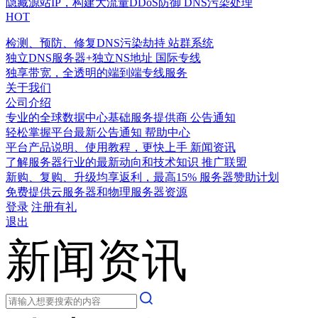
隐藏源站IP，构建大流量DDoS防御
DNS污染处理
HOT
检测、预防、修复DNS污染劫持
站群系统
独立DNS服务器+独立NS地址
国际专线
独享带宽，全透明的端到端专线服务
关于我们
公司介绍
专业的全球数据中心基础服务提供商
公告通知
轻松掌握平台最新公告通知
帮助中心
平台产品说明、使用教程，更快上手
新闻资讯
了解服务器行业的最新动向和技术知识
推广联盟
新购、复购、升级均享返利，最高15%
服务器赞助计划
免费提供云服务器和物理服务器资源
登录
注册有礼
退出
新闻资讯