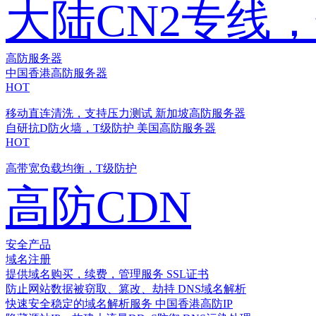
大陆CN2专线
高防服务器
中国香港高防服务器
HOT
移动直连清洗，支持压力测试
新加坡高防服务器
自研抗D防火墙，T级防护
美国高防服务器
HOT
高带宽负载均衡，T级防护
高防CDN
安全产品
域名注册
提供域名购买，续费，管理服务
SSL证书
防止网站数据被窃取、篡改、劫持
DNS域名解析
快速安全稳定的域名解析服务
中国香港高防IP