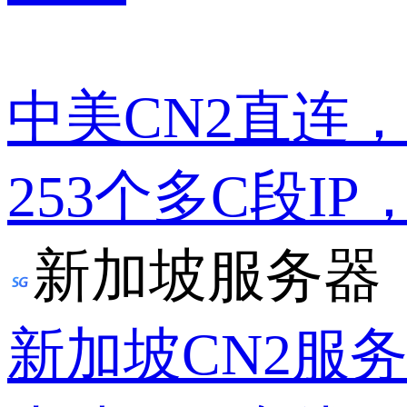
中美CN2直连
253个多C段IP
新加坡服务器
新加坡CN2服