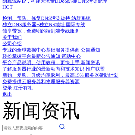
隐藏源站IP，构建大流量DDoS防御
DNS污染处理
HOT
检测、预防、修复DNS污染劫持
站群系统
独立DNS服务器+独立NS地址
国际专线
独享带宽，全透明的端到端专线服务
关于我们
公司介绍
专业的全球数据中心基础服务提供商
公告通知
轻松掌握平台最新公告通知
帮助中心
平台产品说明、使用教程，更快上手
新闻资讯
了解服务器行业的最新动向和技术知识
推广联盟
新购、复购、升级均享返利，最高15%
服务器赞助计划
免费提供云服务器和物理服务器资源
登录
注册有礼
退出
新闻资讯