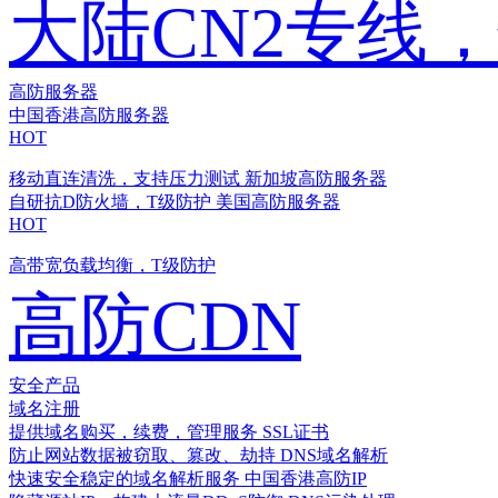
大陆CN2专线
高防服务器
中国香港高防服务器
HOT
移动直连清洗，支持压力测试
新加坡高防服务器
自研抗D防火墙，T级防护
美国高防服务器
HOT
高带宽负载均衡，T级防护
高防CDN
安全产品
域名注册
提供域名购买，续费，管理服务
SSL证书
防止网站数据被窃取、篡改、劫持
DNS域名解析
快速安全稳定的域名解析服务
中国香港高防IP