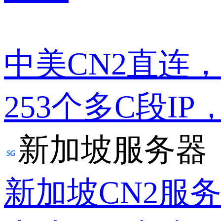
中美CN2直连
253个多C段IP
新加坡服务器
新加坡CN2服