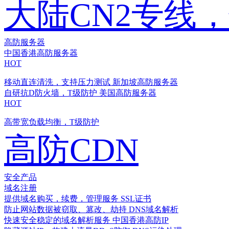
大陆CN2专线
高防服务器
中国香港高防服务器
HOT
移动直连清洗，支持压力测试
新加坡高防服务器
自研抗D防火墙，T级防护
美国高防服务器
HOT
高带宽负载均衡，T级防护
高防CDN
安全产品
域名注册
提供域名购买，续费，管理服务
SSL证书
防止网站数据被窃取、篡改、劫持
DNS域名解析
快速安全稳定的域名解析服务
中国香港高防IP