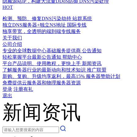
隐藏源站IP，构建大流量DDoS防御
DNS污染处理
HOT
检测、预防、修复DNS污染劫持
站群系统
独立DNS服务器+独立NS地址
国际专线
独享带宽，全透明的端到端专线服务
关于我们
公司介绍
专业的全球数据中心基础服务提供商
公告通知
轻松掌握平台最新公告通知
帮助中心
平台产品说明、使用教程，更快上手
新闻资讯
了解服务器行业的最新动向和技术知识
推广联盟
新购、复购、升级均享返利，最高15%
服务器赞助计划
免费提供云服务器和物理服务器资源
登录
注册有礼
退出
新闻资讯