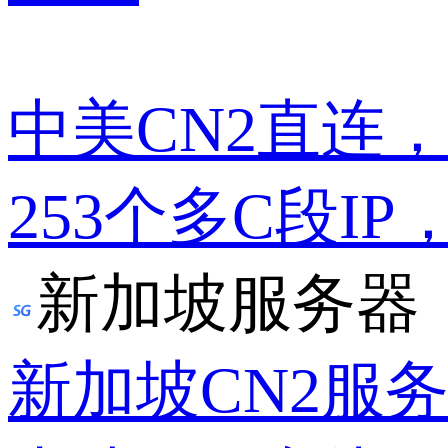
中美CN2直连
253个多C段IP
新加坡服务器
新加坡CN2服