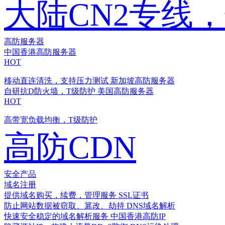
大陆CN2专线
高防服务器
中国香港高防服务器
HOT
移动直连清洗，支持压力测试
新加坡高防服务器
自研抗D防火墙，T级防护
美国高防服务器
HOT
高带宽负载均衡，T级防护
高防CDN
安全产品
域名注册
提供域名购买，续费，管理服务
SSL证书
防止网站数据被窃取、篡改、劫持
DNS域名解析
快速安全稳定的域名解析服务
中国香港高防IP