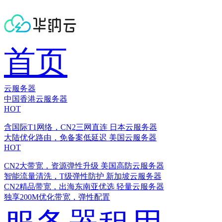
首页
云服务器
中国香港云服务器
HOT
含国际T1网络，CN2三网直连
日本云服务器
大陆优化路由，免备案低延迟
美国云服务器
HOT
CN2大带宽，资源弹性升级
美国高防云服务器
智能流量清洗，T级弹性防护
新加坡云服务器
CN2精品带宽，出海东南亚优选
轻量云服务器
独享200M优化带宽，弹性配置