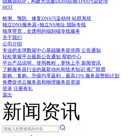
隐藏源站IP，构建大流量DDoS防御
DNS污染处理
HOT
检测、预防、修复DNS污染劫持
站群系统
独立DNS服务器+独立NS地址
国际专线
独享带宽，全透明的端到端专线服务
关于我们
公司介绍
专业的全球数据中心基础服务提供商
公告通知
轻松掌握平台最新公告通知
帮助中心
平台产品说明、使用教程，更快上手
新闻资讯
了解服务器行业的最新动向和技术知识
推广联盟
新购、复购、升级均享返利，最高15%
服务器赞助计划
免费提供云服务器和物理服务器资源
登录
注册有礼
退出
新闻资讯