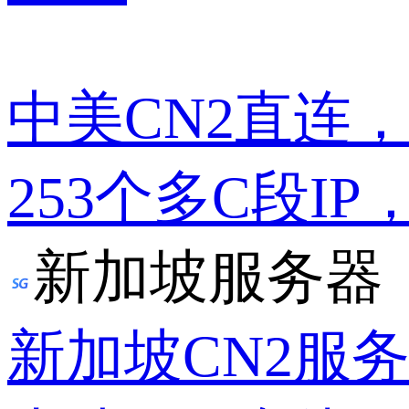
中美CN2直连
253个多C段IP
新加坡服务器
新加坡CN2服