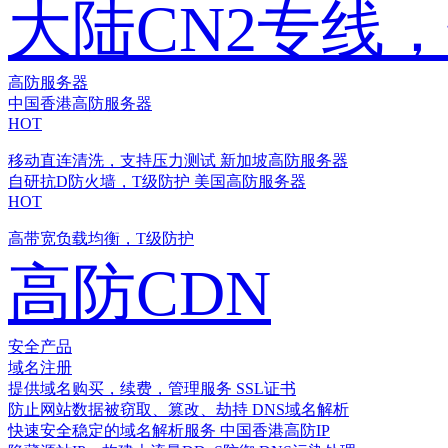
大陆CN2专线
高防服务器
中国香港高防服务器
HOT
移动直连清洗，支持压力测试
新加坡高防服务器
自研抗D防火墙，T级防护
美国高防服务器
HOT
高带宽负载均衡，T级防护
高防CDN
安全产品
域名注册
提供域名购买，续费，管理服务
SSL证书
防止网站数据被窃取、篡改、劫持
DNS域名解析
快速安全稳定的域名解析服务
中国香港高防IP