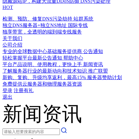
隐藏源站IP，构建大流量DDoS防御
DNS污染处理
HOT
检测、预防、修复DNS污染劫持
站群系统
独立DNS服务器+独立NS地址
国际专线
独享带宽，全透明的端到端专线服务
关于我们
公司介绍
专业的全球数据中心基础服务提供商
公告通知
轻松掌握平台最新公告通知
帮助中心
平台产品说明、使用教程，更快上手
新闻资讯
了解服务器行业的最新动向和技术知识
推广联盟
新购、复购、升级均享返利，最高15%
服务器赞助计划
免费提供云服务器和物理服务器资源
登录
注册有礼
退出
新闻资讯