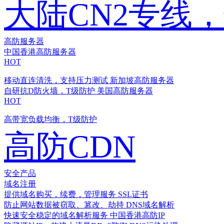
大陆CN2专线
高防服务器
中国香港高防服务器
HOT
移动直连清洗，支持压力测试
新加坡高防服务器
自研抗D防火墙，T级防护
美国高防服务器
HOT
高带宽负载均衡，T级防护
高防CDN
安全产品
域名注册
提供域名购买，续费，管理服务
SSL证书
防止网站数据被窃取、篡改、劫持
DNS域名解析
快速安全稳定的域名解析服务
中国香港高防IP