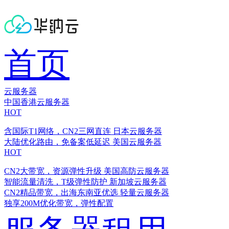
首页
云服务器
中国香港云服务器
HOT
含国际T1网络，CN2三网直连
日本云服务器
大陆优化路由，免备案低延迟
美国云服务器
HOT
CN2大带宽，资源弹性升级
美国高防云服务器
智能流量清洗，T级弹性防护
新加坡云服务器
CN2精品带宽，出海东南亚优选
轻量云服务器
独享200M优化带宽，弹性配置