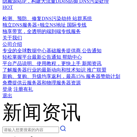
隐藏源站IP，构建大流量DDoS防御
DNS污染处理
HOT
检测、预防、修复DNS污染劫持
站群系统
独立DNS服务器+独立NS地址
国际专线
独享带宽，全透明的端到端专线服务
关于我们
公司介绍
专业的全球数据中心基础服务提供商
公告通知
轻松掌握平台最新公告通知
帮助中心
平台产品说明、使用教程，更快上手
新闻资讯
了解服务器行业的最新动向和技术知识
推广联盟
新购、复购、升级均享返利，最高15%
服务器赞助计划
免费提供云服务器和物理服务器资源
登录
注册有礼
退出
新闻资讯