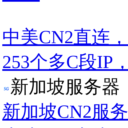
中美CN2直连
253个多C段IP
新加坡服务器
新加坡CN2服