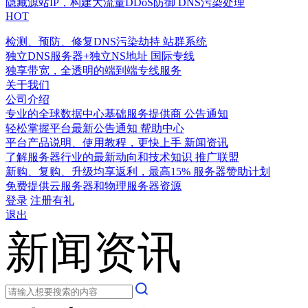
隐藏源站IP，构建大流量DDoS防御
DNS污染处理
HOT
检测、预防、修复DNS污染劫持
站群系统
独立DNS服务器+独立NS地址
国际专线
独享带宽，全透明的端到端专线服务
关于我们
公司介绍
专业的全球数据中心基础服务提供商
公告通知
轻松掌握平台最新公告通知
帮助中心
平台产品说明、使用教程，更快上手
新闻资讯
了解服务器行业的最新动向和技术知识
推广联盟
新购、复购、升级均享返利，最高15%
服务器赞助计划
免费提供云服务器和物理服务器资源
登录
注册有礼
退出
新闻资讯