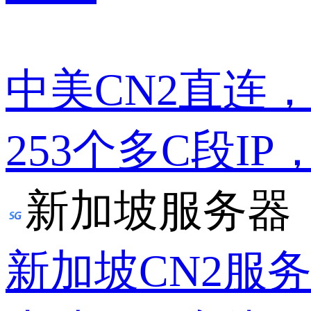
中美CN2直连
253个多C段IP
新加坡服务器
新加坡CN2服