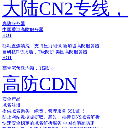
大陆CN2专线
高防服务器
中国香港高防服务器
HOT
移动直连清洗，支持压力测试
新加坡高防服务器
自研抗D防火墙，T级防护
美国高防服务器
HOT
高带宽负载均衡，T级防护
高防CDN
安全产品
域名注册
提供域名购买，续费，管理服务
SSL证书
防止网站数据被窃取、篡改、劫持
DNS域名解析
快速安全稳定的域名解析服务
中国香港高防IP