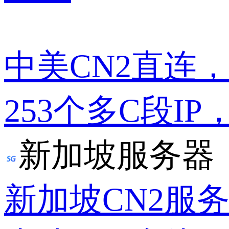
中美CN2直连
253个多C段IP
新加坡服务器
新加坡CN2服