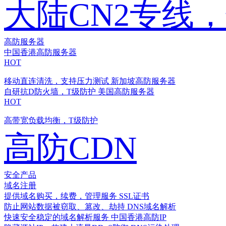
大陆CN2专线
高防服务器
中国香港高防服务器
HOT
移动直连清洗，支持压力测试
新加坡高防服务器
自研抗D防火墙，T级防护
美国高防服务器
HOT
高带宽负载均衡，T级防护
高防CDN
安全产品
域名注册
提供域名购买，续费，管理服务
SSL证书
防止网站数据被窃取、篡改、劫持
DNS域名解析
快速安全稳定的域名解析服务
中国香港高防IP