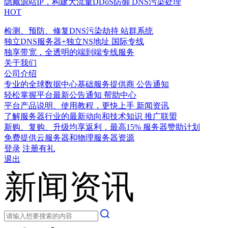
隐藏源站IP，构建大流量DDoS防御
DNS污染处理
HOT
检测、预防、修复DNS污染劫持
站群系统
独立DNS服务器+独立NS地址
国际专线
独享带宽，全透明的端到端专线服务
关于我们
公司介绍
专业的全球数据中心基础服务提供商
公告通知
轻松掌握平台最新公告通知
帮助中心
平台产品说明、使用教程，更快上手
新闻资讯
了解服务器行业的最新动向和技术知识
推广联盟
新购、复购、升级均享返利，最高15%
服务器赞助计划
免费提供云服务器和物理服务器资源
登录
注册有礼
退出
新闻资讯