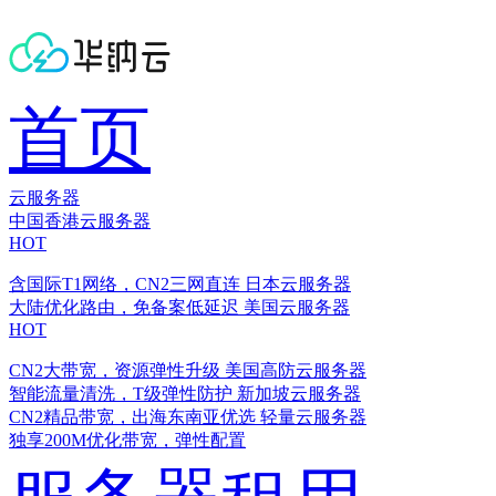
首页
云服务器
中国香港云服务器
HOT
含国际T1网络，CN2三网直连
日本云服务器
大陆优化路由，免备案低延迟
美国云服务器
HOT
CN2大带宽，资源弹性升级
美国高防云服务器
智能流量清洗，T级弹性防护
新加坡云服务器
CN2精品带宽，出海东南亚优选
轻量云服务器
独享200M优化带宽，弹性配置