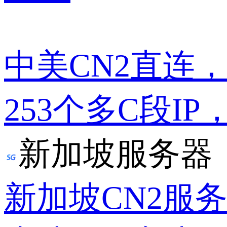
中美CN2直连
253个多C段IP
新加坡服务器
新加坡CN2服