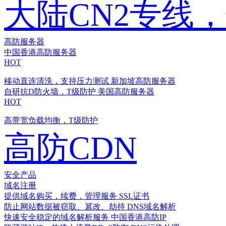
大陆CN2专线
高防服务器
中国香港高防服务器
HOT
移动直连清洗，支持压力测试
新加坡高防服务器
自研抗D防火墙，T级防护
美国高防服务器
HOT
高带宽负载均衡，T级防护
高防CDN
安全产品
域名注册
提供域名购买，续费，管理服务
SSL证书
防止网站数据被窃取、篡改、劫持
DNS域名解析
快速安全稳定的域名解析服务
中国香港高防IP