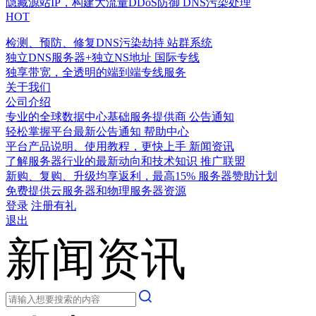
隐藏源站IP，构建大流量DDoS防御
DNS污染处理
HOT
检测、预防、修复DNS污染劫持
站群系统
独立DNS服务器+独立NS地址
国际专线
独享带宽，全透明的端到端专线服务
关于我们
公司介绍
专业的全球数据中心基础服务提供商
公告通知
轻松掌握平台最新公告通知
帮助中心
平台产品说明、使用教程，更快上手
新闻资讯
了解服务器行业的最新动向和技术知识
推广联盟
新购、复购、升级均享返利，最高15%
服务器赞助计划
免费提供云服务器和物理服务器资源
登录
注册有礼
退出
新闻资讯