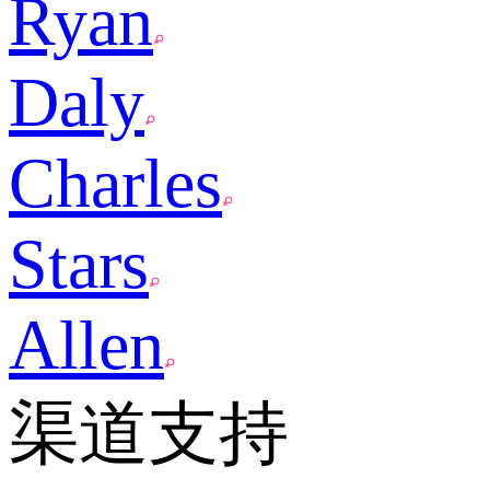
Ryan
Daly
Charles
Stars
Allen
渠道支持