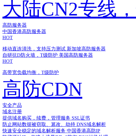
大陆CN2专线
高防服务器
中国香港高防服务器
HOT
移动直连清洗，支持压力测试
新加坡高防服务器
自研抗D防火墙，T级防护
美国高防服务器
HOT
高带宽负载均衡，T级防护
高防CDN
安全产品
域名注册
提供域名购买，续费，管理服务
SSL证书
防止网站数据被窃取、篡改、劫持
DNS域名解析
快速安全稳定的域名解析服务
中国香港高防IP