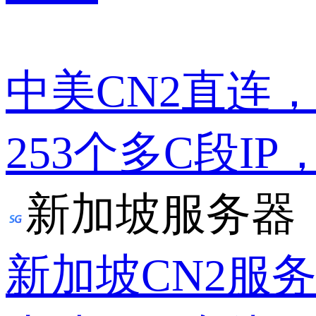
中美CN2直连
253个多C段IP
新加坡服务器
新加坡CN2服