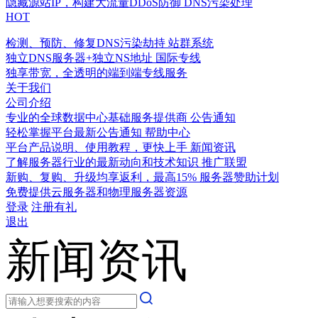
隐藏源站IP，构建大流量DDoS防御
DNS污染处理
HOT
检测、预防、修复DNS污染劫持
站群系统
独立DNS服务器+独立NS地址
国际专线
独享带宽，全透明的端到端专线服务
关于我们
公司介绍
专业的全球数据中心基础服务提供商
公告通知
轻松掌握平台最新公告通知
帮助中心
平台产品说明、使用教程，更快上手
新闻资讯
了解服务器行业的最新动向和技术知识
推广联盟
新购、复购、升级均享返利，最高15%
服务器赞助计划
免费提供云服务器和物理服务器资源
登录
注册有礼
退出
新闻资讯