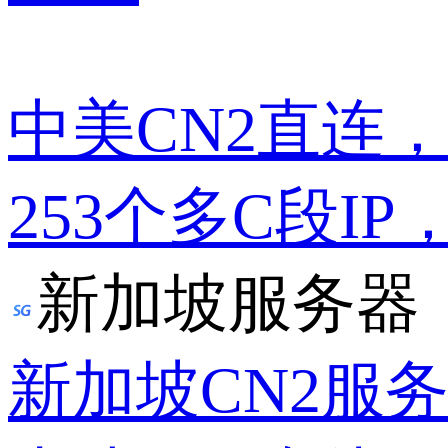
中美CN2直连
253个多C段IP
新加坡服务器
新加坡CN2服