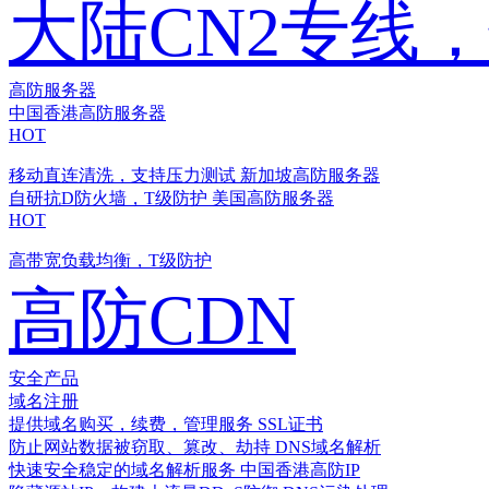
大陆CN2专线
高防服务器
中国香港高防服务器
HOT
移动直连清洗，支持压力测试
新加坡高防服务器
自研抗D防火墙，T级防护
美国高防服务器
HOT
高带宽负载均衡，T级防护
高防CDN
安全产品
域名注册
提供域名购买，续费，管理服务
SSL证书
防止网站数据被窃取、篡改、劫持
DNS域名解析
快速安全稳定的域名解析服务
中国香港高防IP