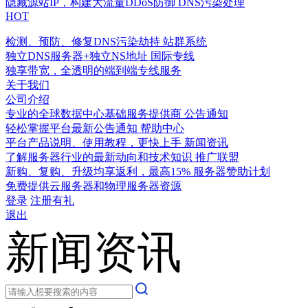
隐藏源站IP，构建大流量DDoS防御
DNS污染处理
HOT
检测、预防、修复DNS污染劫持
站群系统
独立DNS服务器+独立NS地址
国际专线
独享带宽，全透明的端到端专线服务
关于我们
公司介绍
专业的全球数据中心基础服务提供商
公告通知
轻松掌握平台最新公告通知
帮助中心
平台产品说明、使用教程，更快上手
新闻资讯
了解服务器行业的最新动向和技术知识
推广联盟
新购、复购、升级均享返利，最高15%
服务器赞助计划
免费提供云服务器和物理服务器资源
登录
注册有礼
退出
新闻资讯