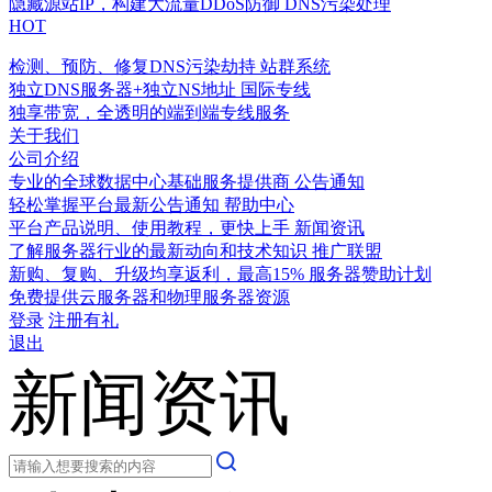
隐藏源站IP，构建大流量DDoS防御
DNS污染处理
HOT
检测、预防、修复DNS污染劫持
站群系统
独立DNS服务器+独立NS地址
国际专线
独享带宽，全透明的端到端专线服务
关于我们
公司介绍
专业的全球数据中心基础服务提供商
公告通知
轻松掌握平台最新公告通知
帮助中心
平台产品说明、使用教程，更快上手
新闻资讯
了解服务器行业的最新动向和技术知识
推广联盟
新购、复购、升级均享返利，最高15%
服务器赞助计划
免费提供云服务器和物理服务器资源
登录
注册有礼
退出
新闻资讯