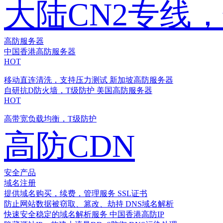
大陆CN2专线
高防服务器
中国香港高防服务器
HOT
移动直连清洗，支持压力测试
新加坡高防服务器
自研抗D防火墙，T级防护
美国高防服务器
HOT
高带宽负载均衡，T级防护
高防CDN
安全产品
域名注册
提供域名购买，续费，管理服务
SSL证书
防止网站数据被窃取、篡改、劫持
DNS域名解析
快速安全稳定的域名解析服务
中国香港高防IP