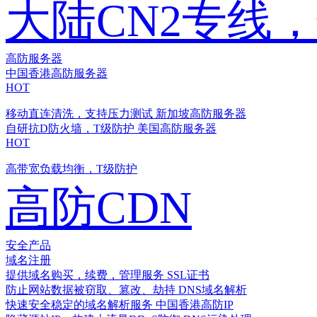
大陆CN2专线
高防服务器
中国香港高防服务器
HOT
移动直连清洗，支持压力测试
新加坡高防服务器
自研抗D防火墙，T级防护
美国高防服务器
HOT
高带宽负载均衡，T级防护
高防CDN
安全产品
域名注册
提供域名购买，续费，管理服务
SSL证书
防止网站数据被窃取、篡改、劫持
DNS域名解析
快速安全稳定的域名解析服务
中国香港高防IP