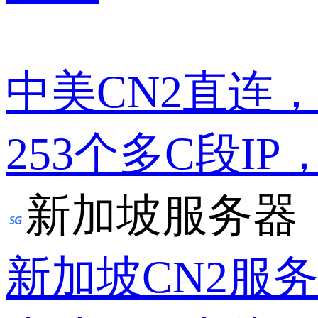
中美CN2直连
253个多C段IP
新加坡服务器
新加坡CN2服