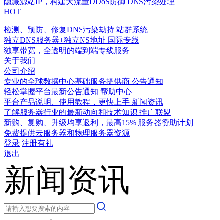
隐藏源站IP，构建大流量DDoS防御
DNS污染处理
HOT
检测、预防、修复DNS污染劫持
站群系统
独立DNS服务器+独立NS地址
国际专线
独享带宽，全透明的端到端专线服务
关于我们
公司介绍
专业的全球数据中心基础服务提供商
公告通知
轻松掌握平台最新公告通知
帮助中心
平台产品说明、使用教程，更快上手
新闻资讯
了解服务器行业的最新动向和技术知识
推广联盟
新购、复购、升级均享返利，最高15%
服务器赞助计划
免费提供云服务器和物理服务器资源
登录
注册有礼
退出
新闻资讯