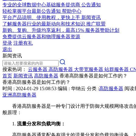
专业的全球数据中心基础服务提供商
公告通知
轻松掌握平台最新公告通知
帮助中心
平台产品说明、使用教程，更快上手
新闻资讯
了解服务器行业的最新动向和技术知识
推广联盟
新购、复购、升级均享返利，最高15%
服务器赞助计划
免费提供云服务器和物理服务器资源
登录
注册有礼
退出
新闻资讯
搜索热词：
云服务器
高防服务器
大带宽服务器
站群服务器
C
首页
新闻资讯
高防服务器
香港高防服务器是如何工作的？
香港高防服务器是如何工作的？
时间 : 2024-01-29 15:08:53
编辑 : 华纳云
分类 :
高防服务器
阅读量 
亚洲高防服务器
香港高防服务器是一种专门设计用于防御大规模网络攻击的服
般原理：
1.
流量分发和负载均衡：
高防服务器通常配备有强大的流量分发和负载均衡设备。这