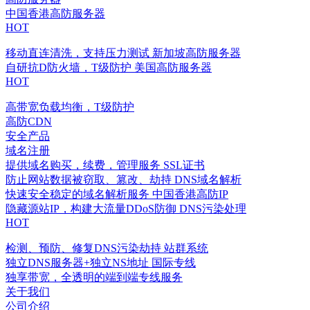
中国香港高防服务器
HOT
移动直连清洗，支持压力测试
新加坡高防服务器
自研抗D防火墙，T级防护
美国高防服务器
HOT
高带宽负载均衡，T级防护
高防CDN
安全产品
域名注册
提供域名购买，续费，管理服务
SSL证书
防止网站数据被窃取、篡改、劫持
DNS域名解析
快速安全稳定的域名解析服务
中国香港高防IP
隐藏源站IP，构建大流量DDoS防御
DNS污染处理
HOT
检测、预防、修复DNS污染劫持
站群系统
独立DNS服务器+独立NS地址
国际专线
独享带宽，全透明的端到端专线服务
关于我们
公司介绍