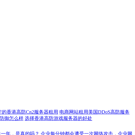
。
定的香港高防Cn2服务器租用
电商网站租用美国DDoS高防服务
g防御怎么样
选择香港高防游戏服务器的好处
元一年，是真的吗？
企业每分钟都会遭受一次网络攻击，企业网