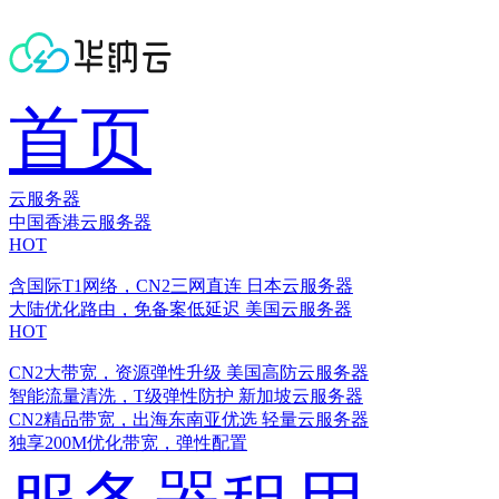
首页
云服务器
中国香港云服务器
HOT
含国际T1网络，CN2三网直连
日本云服务器
大陆优化路由，免备案低延迟
美国云服务器
HOT
CN2大带宽，资源弹性升级
美国高防云服务器
智能流量清洗，T级弹性防护
新加坡云服务器
CN2精品带宽，出海东南亚优选
轻量云服务器
独享200M优化带宽，弹性配置