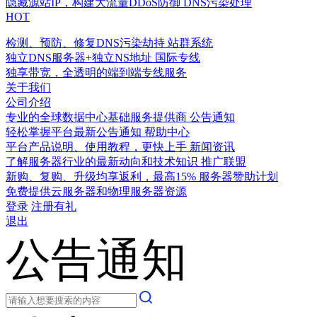
隐藏源站IP，构建大流量DDoS防御
DNS污染处理
HOT
检测、预防、修复DNS污染劫持
站群系统
独立DNS服务器+独立NS地址
国际专线
独享带宽，全透明的端到端专线服务
关于我们
公司介绍
专业的全球数据中心基础服务提供商
公告通知
轻松掌握平台最新公告通知
帮助中心
平台产品说明、使用教程，更快上手
新闻资讯
了解服务器行业的最新动向和技术知识
推广联盟
新购、复购、升级均享返利，最高15%
服务器赞助计划
免费提供云服务器和物理服务器资源
登录
注册有礼
退出
公告通知