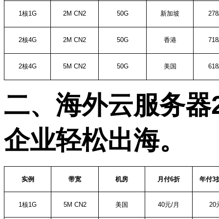
1
核
1G
2M CN2
50G
新加坡
278
2
核
4G
2M CN2
50G
香港
718
2
核
4G
5M CN2
50G
美国
618
二、海外云服务器
企业轻松出海。
实例
带宽
机房
月付
6
折
年付
3
1
核
1G
5M CN2
美国
40
元
/
月
20