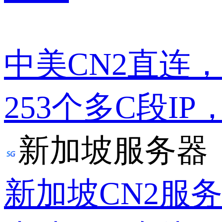
中美CN2直连
253个多C段IP
新加坡服务器
新加坡CN2服