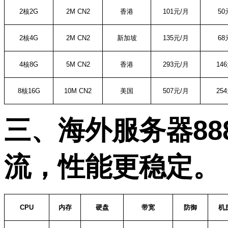
2
核
2G
2M CN2
香港
101
元
/
月
50
2
核
4G
2M CN2
新加坡
135
元
/
月
68
4
核
8G
5M CN2
香港
293
元
/
月
146
8
核
16G
10M CN2
美国
507
元
/
月
254
三、海外服务器
88
流，性能更稳定。
CPU
内存
硬盘
带宽
防御
机