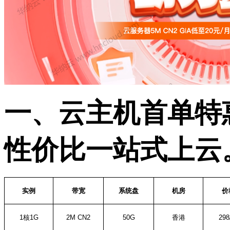
一、云主机首单特
性价比一站式上云
实例
带宽
系统盘
机房
价
1
核
1G
2M CN2
50G
香港
298