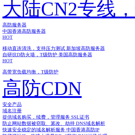
大陆CN2专线
高防服务器
中国香港高防服务器
HOT
移动直连清洗，支持压力测试
新加坡高防服务器
自研抗D防火墙，T级防护
美国高防服务器
HOT
高带宽负载均衡，T级防护
高防CDN
安全产品
域名注册
提供域名购买，续费，管理服务
SSL证书
防止网站数据被窃取、篡改、劫持
DNS域名解析
快速安全稳定的域名解析服务
中国香港高防IP