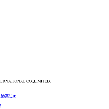
TERNATIONAL CO.,LIMITED.
港高防IP
理