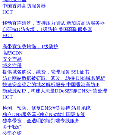
中国香港高防服务器
HOT
移动直连清洗，支持压力测试
新加坡高防服务器
自研抗D防火墙，T级防护
美国高防服务器
HOT
高带宽负载均衡，T级防护
高防CDN
安全产品
域名注册
提供域名购买，续费，管理服务
SSL证书
防止网站数据被窃取、篡改、劫持
DNS域名解析
快速安全稳定的域名解析服务
中国香港高防IP
隐藏源站IP，构建大流量DDoS防御
DNS污染处理
HOT
检测、预防、修复DNS污染劫持
站群系统
独立DNS服务器+独立NS地址
国际专线
独享带宽，全透明的端到端专线服务
关于我们
公司介绍