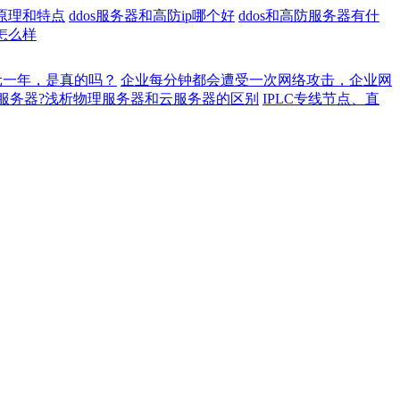
原理和特点
ddos服务器和高防ip哪个好
ddos和高防服务器有什
怎么样
元一年，是真的吗？
企业每分钟都会遭受一次网络攻击，企业网
服务器?浅析物理服务器和云服务器的区别
IPLC专线节点、直