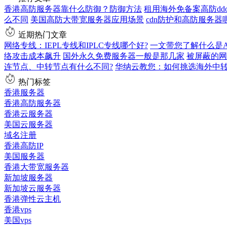
香港高防服务器靠什么防御？防御方法
租用海外免备案高防dd
么不同
美国高防大带宽服务器应用场景
cdn防护和高防服务器
近期热门文章
网络专线：IEPL专线和IPLC专线哪个好?
一文带您了解什么是AS9
络攻击成本飙升
国外永久免费服务器一般是那几家
被屏蔽的网
连节点、中转节点有什么不同?
华纳云教您：如何挑选海外中
热门标签
香港服务器
香港高防服务器
香港云服务器
美国云服务器
域名注册
香港高防IP
美国服务器
香港大带宽服务器
新加坡服务器
新加坡云服务器
香港弹性云主机
香港vps
美国vps