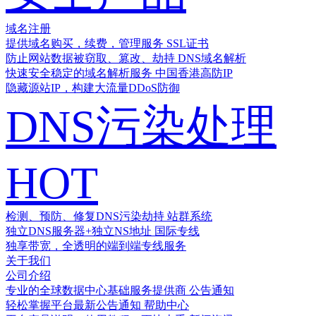
域名注册
提供域名购买，续费，管理服务
SSL证书
防止网站数据被窃取、篡改、劫持
DNS域名解析
快速安全稳定的域名解析服务
中国香港高防IP
隐藏源站IP，构建大流量DDoS防御
DNS污染处理
HOT
检测、预防、修复DNS污染劫持
站群系统
独立DNS服务器+独立NS地址
国际专线
独享带宽，全透明的端到端专线服务
关于我们
公司介绍
专业的全球数据中心基础服务提供商
公告通知
轻松掌握平台最新公告通知
帮助中心