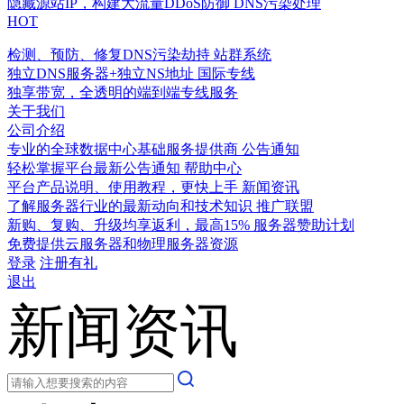
隐藏源站IP，构建大流量DDoS防御
DNS污染处理
HOT
检测、预防、修复DNS污染劫持
站群系统
独立DNS服务器+独立NS地址
国际专线
独享带宽，全透明的端到端专线服务
关于我们
公司介绍
专业的全球数据中心基础服务提供商
公告通知
轻松掌握平台最新公告通知
帮助中心
平台产品说明、使用教程，更快上手
新闻资讯
了解服务器行业的最新动向和技术知识
推广联盟
新购、复购、升级均享返利，最高15%
服务器赞助计划
免费提供云服务器和物理服务器资源
登录
注册有礼
退出
新闻资讯