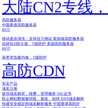
大陆CN2专线
高防服务器
中国香港高防服务器
HOT
移动直连清洗，支持压力测试
新加坡高防服务器
自研抗D防火墙，T级防护
美国高防服务器
HOT
高带宽负载均衡，T级防护
高防CDN
安全产品
域名注册
提供域名购买，续费，管理服务
SSL证书
防止网站数据被窃取、篡改、劫持
DNS域名解析
快速安全稳定的域名解析服务
中国香港高防IP