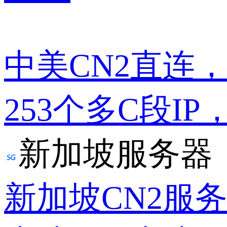
中美CN2直连
253个多C段IP
新加坡服务器
新加坡CN2服