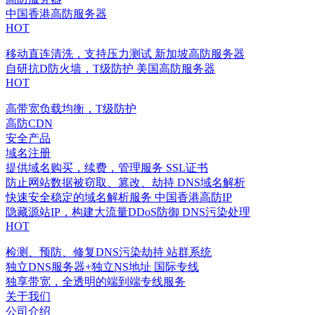
中国香港高防服务器
HOT
移动直连清洗，支持压力测试
新加坡高防服务器
自研抗D防火墙，T级防护
美国高防服务器
HOT
高带宽负载均衡，T级防护
高防CDN
安全产品
域名注册
提供域名购买，续费，管理服务
SSL证书
防止网站数据被窃取、篡改、劫持
DNS域名解析
快速安全稳定的域名解析服务
中国香港高防IP
隐藏源站IP，构建大流量DDoS防御
DNS污染处理
HOT
检测、预防、修复DNS污染劫持
站群系统
独立DNS服务器+独立NS地址
国际专线
独享带宽，全透明的端到端专线服务
关于我们
公司介绍