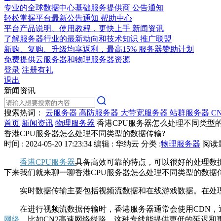
专业的全球数据中心基础服务提供商
公告通知
轻松掌握平台最新公告通知
帮助中心
平台产品说明、使用教程，更快上手
新闻资讯
了解服务器行业的最新动向和技术知识
推广联盟
新购、复购、升级均享返利，最高15%
服务器赞助计划
免费提供云服务器和物理服务器资源
登录
注册有礼
退出
新闻资讯
搜索热词：
云服务器
高防服务器
大带宽服务器
站群服务器
C
首页
新闻资讯
物理服务器
香港CPU服务器怎么处理不同类型
香港CPU服务器怎么处理不同类型的数据传输?
时间 : 2024-05-20 17:23:34
编辑 : 华纳云
分类 :
物理服务器
阅读量 
香港CPU服务器
具备高效可靠的特点，可以很好的处理数
下来我们就来聊一聊香港CPU服务器怎么处理不同类型的数据
实时数据传输主要包括视频流数据和在线游戏数据。在处理
在进行视频流数据传输时，香港服务器通常会使用CDN，通
网络
，比如CN2高速网络线路，这种专线能提供更低的延迟和