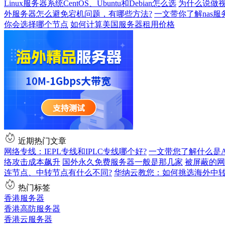
Linux服务器系统CentOS、Ubuntu和Debian怎么选
为什么说做
外服务器怎么避免宕机问题，有哪些方法?
一文带你了解nas
你会选择哪个节点
如何计算美国服务器租用价格
近期热门文章
网络专线：IEPL专线和IPLC专线哪个好?
一文带您了解什么是AS9
络攻击成本飙升
国外永久免费服务器一般是那几家
被屏蔽的网
连节点、中转节点有什么不同?
华纳云教您：如何挑选海外中
热门标签
香港服务器
香港高防服务器
香港云服务器