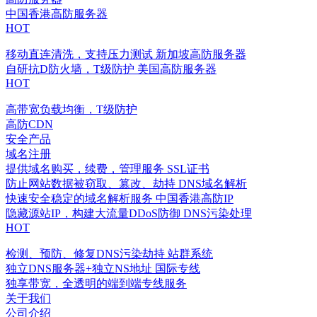
中国香港高防服务器
HOT
移动直连清洗，支持压力测试
新加坡高防服务器
自研抗D防火墙，T级防护
美国高防服务器
HOT
高带宽负载均衡，T级防护
高防CDN
安全产品
域名注册
提供域名购买，续费，管理服务
SSL证书
防止网站数据被窃取、篡改、劫持
DNS域名解析
快速安全稳定的域名解析服务
中国香港高防IP
隐藏源站IP，构建大流量DDoS防御
DNS污染处理
HOT
检测、预防、修复DNS污染劫持
站群系统
独立DNS服务器+独立NS地址
国际专线
独享带宽，全透明的端到端专线服务
关于我们
公司介绍