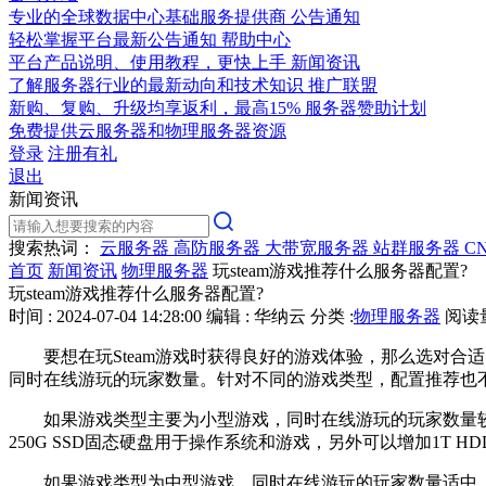
专业的全球数据中心基础服务提供商
公告通知
轻松掌握平台最新公告通知
帮助中心
平台产品说明、使用教程，更快上手
新闻资讯
了解服务器行业的最新动向和技术知识
推广联盟
新购、复购、升级均享返利，最高15%
服务器赞助计划
免费提供云服务器和物理服务器资源
登录
注册有礼
退出
新闻资讯
搜索热词：
云服务器
高防服务器
大带宽服务器
站群服务器
C
首页
新闻资讯
物理服务器
玩steam游戏推荐什么服务器配置?
玩steam游戏推荐什么服务器配置?
时间 : 2024-07-04 14:28:00
编辑 : 华纳云
分类 :
物理服务器
阅读量 
要想在玩Steam游戏时获得良好的游戏体验，那么选对合适
同时在线游玩的玩家数量。针对不同的游戏类型，配置推荐也
如果游戏类型主要为小型游戏，同时在线游玩的玩家数量较少，那么服务
250G SSD固态硬盘用于操作系统和游戏，另外可以增加1T HDD
如果游戏类型为中型游戏，同时在线游玩的玩家数量适中，那么选择中级配