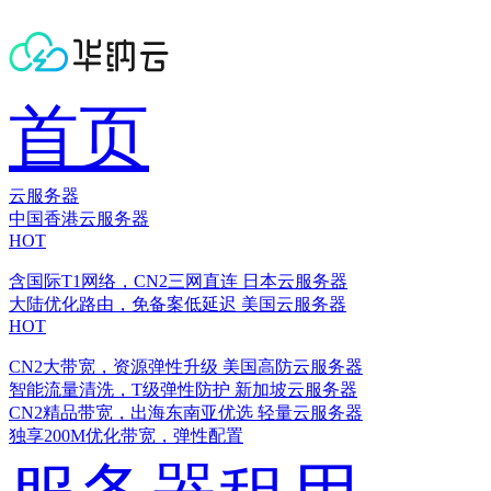
首页
云服务器
中国香港云服务器
HOT
含国际T1网络，CN2三网直连
日本云服务器
大陆优化路由，免备案低延迟
美国云服务器
HOT
CN2大带宽，资源弹性升级
美国高防云服务器
智能流量清洗，T级弹性防护
新加坡云服务器
CN2精品带宽，出海东南亚优选
轻量云服务器
独享200M优化带宽，弹性配置