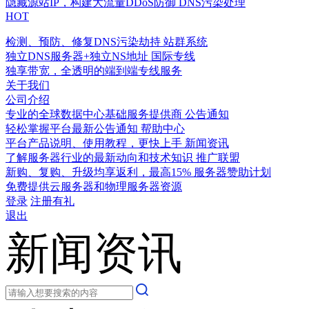
隐藏源站IP，构建大流量DDoS防御
DNS污染处理
HOT
检测、预防、修复DNS污染劫持
站群系统
独立DNS服务器+独立NS地址
国际专线
独享带宽，全透明的端到端专线服务
关于我们
公司介绍
专业的全球数据中心基础服务提供商
公告通知
轻松掌握平台最新公告通知
帮助中心
平台产品说明、使用教程，更快上手
新闻资讯
了解服务器行业的最新动向和技术知识
推广联盟
新购、复购、升级均享返利，最高15%
服务器赞助计划
免费提供云服务器和物理服务器资源
登录
注册有礼
退出
新闻资讯