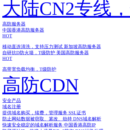
大陆CN2专线
高防服务器
中国香港高防服务器
HOT
移动直连清洗，支持压力测试
新加坡高防服务器
自研抗D防火墙，T级防护
美国高防服务器
HOT
高带宽负载均衡，T级防护
高防CDN
安全产品
域名注册
提供域名购买，续费，管理服务
SSL证书
防止网站数据被窃取、篡改、劫持
DNS域名解析
快速安全稳定的域名解析服务
中国香港高防IP