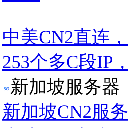
中美CN2直连
253个多C段IP
新加坡服务器
新加坡CN2服