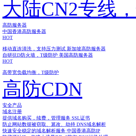
大陆CN2专线
高防服务器
中国香港高防服务器
HOT
移动直连清洗，支持压力测试
新加坡高防服务器
自研抗D防火墙，T级防护
美国高防服务器
HOT
高带宽负载均衡，T级防护
高防CDN
安全产品
域名注册
提供域名购买，续费，管理服务
SSL证书
防止网站数据被窃取、篡改、劫持
DNS域名解析
快速安全稳定的域名解析服务
中国香港高防IP