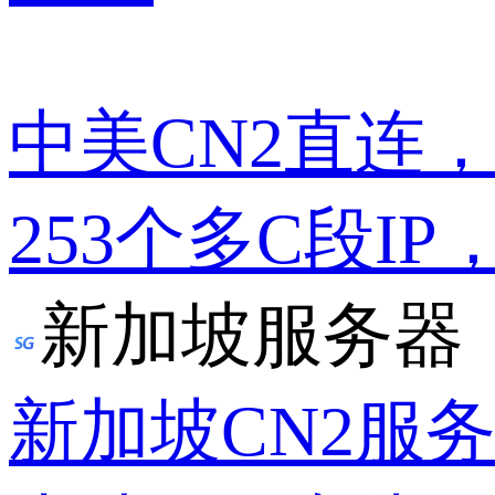
中美CN2直连
253个多C段IP
新加坡服务器
新加坡CN2服