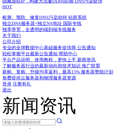
隐藏源站IP，构建大流量DDoS防御
DNS污染处理
HOT
检测、预防、修复DNS污染劫持
站群系统
独立DNS服务器+独立NS地址
国际专线
独享带宽，全透明的端到端专线服务
关于我们
公司介绍
专业的全球数据中心基础服务提供商
公告通知
轻松掌握平台最新公告通知
帮助中心
平台产品说明、使用教程，更快上手
新闻资讯
了解服务器行业的最新动向和技术知识
推广联盟
新购、复购、升级均享返利，最高15%
服务器赞助计划
免费提供云服务器和物理服务器资源
登录
注册有礼
退出
新闻资讯