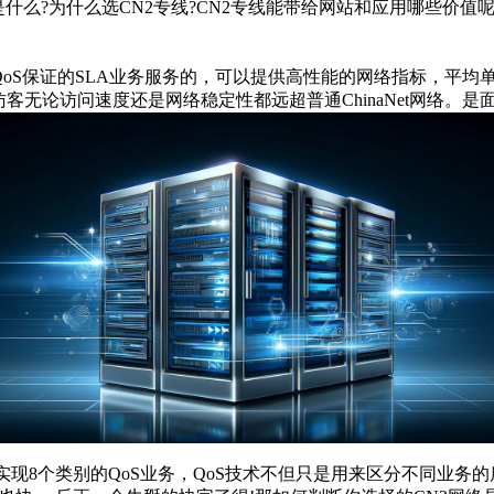
是什么?为什么选CN2专线?CN2专线能带给网站和应用哪些价值呢
oS保证的SLA业务服务的，可以提供高性能的网络指标，平均
访客无论访问速度还是网络稳定性都远超普通ChinaNet网络。
技术来实现8个类别的QoS业务，QoS技术不但只是用来区分不同业务