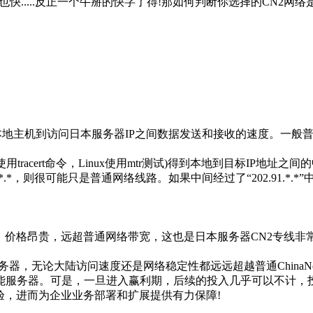
快.....反正一个牛掰的快字了得!那如何判断你选择的CN2网络
主机到访问日本服务器IP之间数据发送和接收的速度。一般普通的日
tracert命令，Linux使用mtr测试)得到本地到目标IP地
43.*.*，则很可能只是普通网络线路。如果中间经过了“202.91.*.
价格昂贵，远超普通网络带宽，这也是日本服务器CN2专线非
器，无论大陆访问速度还是网络稳定性都远远超越普通China
能服务器。可是，一旦进入赢利期，后续的投入几乎可以不计，
验，进而为企业业务部署和扩展提供有力保障!