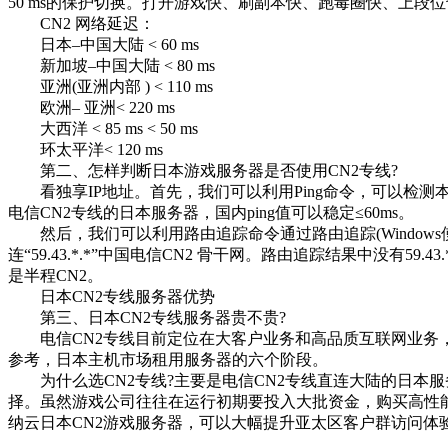
50 ms的保护切换。打开游戏快、刷副本快、跑毒圈快、上段位也
CN2 网络延迟：
日本–中国大陆 < 60 ms
新加坡–中国大陆 < 80 ms
亚洲(亚洲内部 ) < 110 ms
欧洲– 亚洲< 220 ms
大西洋 < 85 ms < 50 ms
环太平洋< 120 ms
第二、怎样判断日本游戏服务器是否使用CN2专线?
看独享IP地址。首先，我们可以利用Ping命令，可以检测本地
电信CN2专线的日本服务器，国内ping值可以稳定≤60ms。
然后，我们可以利用路由追踪命令通过路由追踪(Windows使用
连“59.43.*.*”中国电信CN2 骨干网。路由追踪结果中没有59.
是半程CN2。
日本CN2专线服务器优势
第三、日本CN2专线服务器贵不贵?
电信CN2专线目前定位在大客户业务和高品质互联网业务，
参考，日本主机市场租用服务器的六个阶段。
为什么选CN2专线?主要是电信CN2专线直连大陆的日本服务
择。虽然游戏公司往往在运行初期要投入大批资金，购买高性
纳云日本CN2游戏服务器，可以大幅提升亚太区客户群访问体