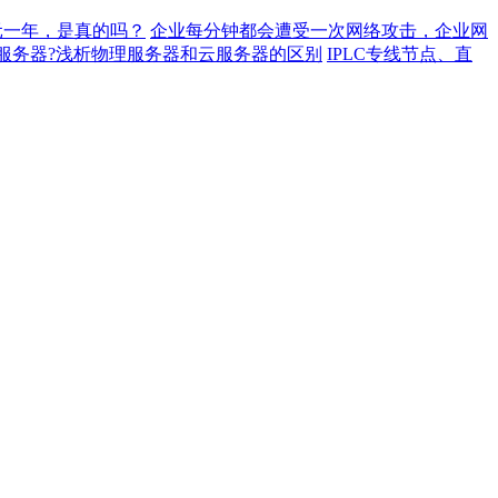
元一年，是真的吗？
企业每分钟都会遭受一次网络攻击，企业网
服务器?浅析物理服务器和云服务器的区别
IPLC专线节点、直