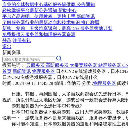
专业的全球数据中心基础服务提供商
公告通知
轻松掌握平台最新公告通知
帮助中心
平台产品说明、使用教程，更快上手
新闻资讯
了解服务器行业的最新动向和技术知识
推广联盟
新购、复购、升级均享返利，最高15%
服务器赞助计划
免费提供云服务器和物理服务器资源
登录
注册有礼
退出
新闻资讯
搜索热词：
云服务器
高防服务器
大带宽服务器
站群服务器
C
首页
新闻资讯
物理服务器
日本CN2专线游戏服务器，日本CN
日本CN2专线游戏服务器，日本CN2专线是什么
时间 : 2024-09-11 14:45:28
编辑 : 华纳云
分类 :
物理服务器
阅读量 
日服、韩服，再到国服，大多游戏商都会优先选择日本、韩
视的。所以针对亚太地区玩家，游戏公司一般都会选择离大陆
游戏服务器为什么选日本CN2专线?
日本CN2服务器做下载类游戏，占用大带宽类游戏，数据存
说明一下，游戏服务器不是拿来挂游戏的，服务器不带显卡，
你可能不知道，日本游戏服务器的速度和网络稳定性主要取决