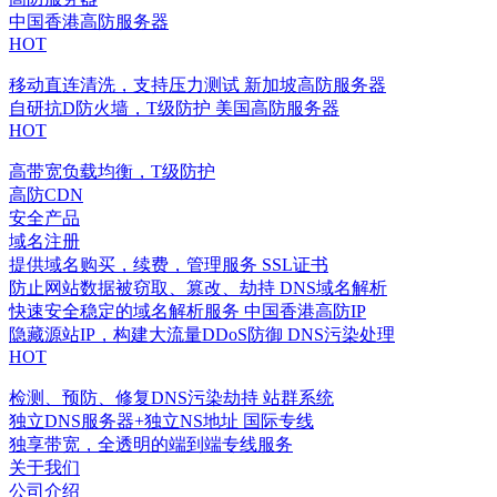
中国香港高防服务器
HOT
移动直连清洗，支持压力测试
新加坡高防服务器
自研抗D防火墙，T级防护
美国高防服务器
HOT
高带宽负载均衡，T级防护
高防CDN
安全产品
域名注册
提供域名购买，续费，管理服务
SSL证书
防止网站数据被窃取、篡改、劫持
DNS域名解析
快速安全稳定的域名解析服务
中国香港高防IP
隐藏源站IP，构建大流量DDoS防御
DNS污染处理
HOT
检测、预防、修复DNS污染劫持
站群系统
独立DNS服务器+独立NS地址
国际专线
独享带宽，全透明的端到端专线服务
关于我们
公司介绍