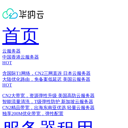
首页
云服务器
中国香港云服务器
HOT
含国际T1网络，CN2三网直连
日本云服务器
大陆优化路由，免备案低延迟
美国云服务器
HOT
CN2大带宽，资源弹性升级
美国高防云服务器
智能流量清洗，T级弹性防护
新加坡云服务器
CN2精品带宽，出海东南亚优选
轻量云服务器
独享200M优化带宽，弹性配置