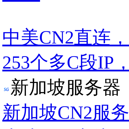
中美CN2直连
253个多C段IP
新加坡服务器
新加坡CN2服