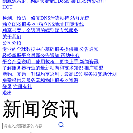
隐藏源站IP，构建大流量DDoS防御
DNS污染处理
HOT
检测、预防、修复DNS污染劫持
站群系统
独立DNS服务器+独立NS地址
国际专线
独享带宽，全透明的端到端专线服务
关于我们
公司介绍
专业的全球数据中心基础服务提供商
公告通知
轻松掌握平台最新公告通知
帮助中心
平台产品说明、使用教程，更快上手
新闻资讯
了解服务器行业的最新动向和技术知识
推广联盟
新购、复购、升级均享返利，最高15%
服务器赞助计划
免费提供云服务器和物理服务器资源
登录
注册有礼
退出
新闻资讯