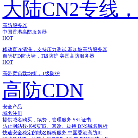
大陆CN2专线
高防服务器
中国香港高防服务器
HOT
移动直连清洗，支持压力测试
新加坡高防服务器
自研抗D防火墙，T级防护
美国高防服务器
HOT
高带宽负载均衡，T级防护
高防CDN
安全产品
域名注册
提供域名购买，续费，管理服务
SSL证书
防止网站数据被窃取、篡改、劫持
DNS域名解析
快速安全稳定的域名解析服务
中国香港高防IP