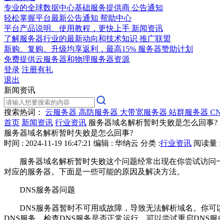
专业的全球数据中心基础服务提供商
公告通知
轻松掌握平台最新公告通知
帮助中心
平台产品说明、使用教程，更快上手
新闻资讯
了解服务器行业的最新动向和技术知识
推广联盟
新购、复购、升级均享返利，最高15%
服务器赞助计划
免费提供云服务器和物理服务器资源
登录
注册有礼
退出
新闻资讯
搜索热词：
云服务器
高防服务器
大带宽服务器
站群服务器
C
首页
新闻资讯
行业资讯
服务器域名解析暂时失败是怎么回事?
服务器域名解析暂时失败是怎么回事?
时间 : 2024-11-19 16:47:21
编辑 : 华纳云
分类 :
行业资讯
阅读量 :
服务器域名解析暂时失败这个问题经常出现在你尝试访问一个域名
对应的服务器。下面是一些可能的原因及解决方法。
DNS服务器问题
DNS服务器暂时不可用或故障，导致无法解析域名。你可以更
DNS服务，检查DNS服务是否正常运行，可以尝试重启DNS服