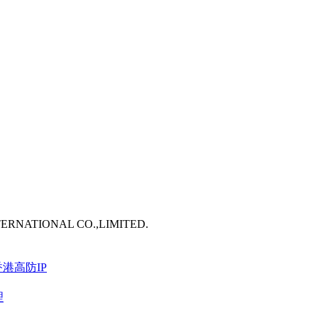
TERNATIONAL CO.,LIMITED.
港高防IP
理