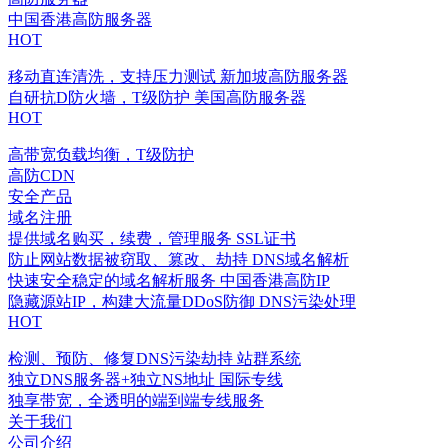
中国香港高防服务器
HOT
移动直连清洗，支持压力测试
新加坡高防服务器
自研抗D防火墙，T级防护
美国高防服务器
HOT
高带宽负载均衡，T级防护
高防CDN
安全产品
域名注册
提供域名购买，续费，管理服务
SSL证书
防止网站数据被窃取、篡改、劫持
DNS域名解析
快速安全稳定的域名解析服务
中国香港高防IP
隐藏源站IP，构建大流量DDoS防御
DNS污染处理
HOT
检测、预防、修复DNS污染劫持
站群系统
独立DNS服务器+独立NS地址
国际专线
独享带宽，全透明的端到端专线服务
关于我们
公司介绍