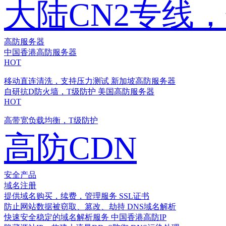
大陆CN2专线
高防服务器
中国香港高防服务器
HOT
移动直连清洗，支持压力测试
新加坡高防服务器
自研抗D防火墙，T级防护
美国高防服务器
HOT
高带宽负载均衡，T级防护
高防CDN
安全产品
域名注册
提供域名购买，续费，管理服务
SSL证书
防止网站数据被窃取、篡改、劫持
DNS域名解析
快速安全稳定的域名解析服务
中国香港高防IP