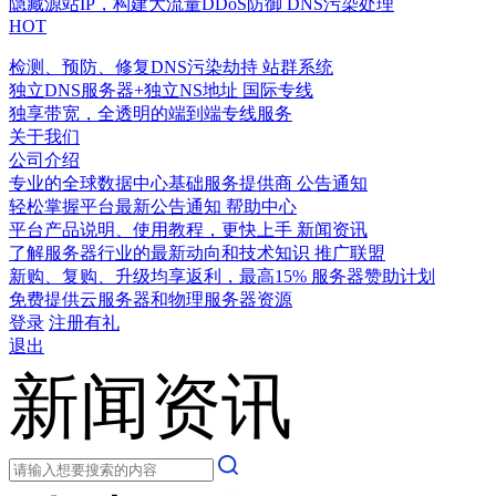
隐藏源站IP，构建大流量DDoS防御
DNS污染处理
HOT
检测、预防、修复DNS污染劫持
站群系统
独立DNS服务器+独立NS地址
国际专线
独享带宽，全透明的端到端专线服务
关于我们
公司介绍
专业的全球数据中心基础服务提供商
公告通知
轻松掌握平台最新公告通知
帮助中心
平台产品说明、使用教程，更快上手
新闻资讯
了解服务器行业的最新动向和技术知识
推广联盟
新购、复购、升级均享返利，最高15%
服务器赞助计划
免费提供云服务器和物理服务器资源
登录
注册有礼
退出
新闻资讯