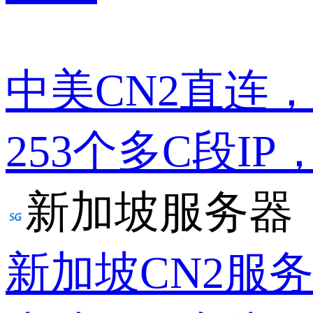
中美CN2直连
253个多C段IP
新加坡服务器
新加坡CN2服