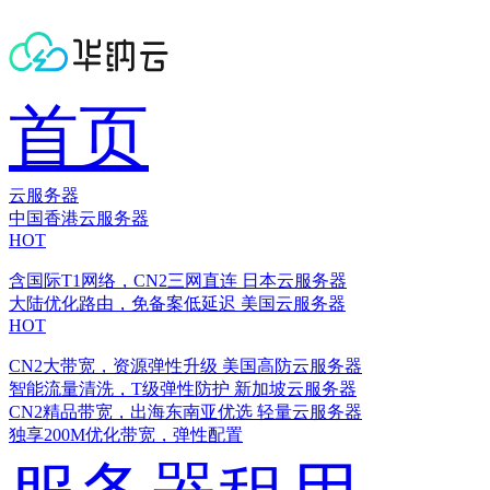
首页
云服务器
中国香港云服务器
HOT
含国际T1网络，CN2三网直连
日本云服务器
大陆优化路由，免备案低延迟
美国云服务器
HOT
CN2大带宽，资源弹性升级
美国高防云服务器
智能流量清洗，T级弹性防护
新加坡云服务器
CN2精品带宽，出海东南亚优选
轻量云服务器
独享200M优化带宽，弹性配置